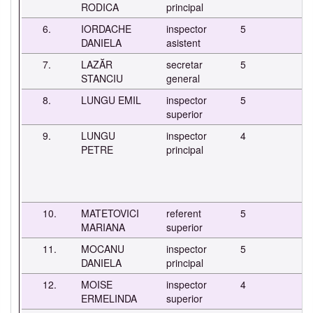
RODICA
principal
6.
IORDACHE
inspector
5
-
DANIELA
asistent
7.
LAZĂR
secretar
5
-
STANCIU
general
8.
LUNGU EMIL
inspector
5
-
superior
9.
LUNGU
inspector
4
PETRE
principal
10.
MATETOVICI
referent
5
-
MARIANA
superior
11.
MOCANU
inspector
5
-
DANIELA
principal
12.
MOISE
inspector
4
-
ERMELINDA
superior