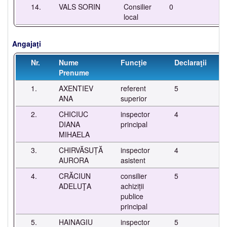
14.
VALS SORIN
Consilier
0
-
local
Angajaţi
Nr.
Nume
Funcţie
Declaraţii
Prenume
1.
AXENTIEV
referent
5
-
ANA
superior
2.
CHICIUC
inspector
4
-
DIANA
principal
MIHAELA
3.
CHIRVĂSUȚĂ
inspector
4
-
AURORA
asistent
4.
CRĂCIUN
consilier
5
-
ADELUŢA
achiziții
publice
principal
5.
HAINAGIU
inspector
5
-