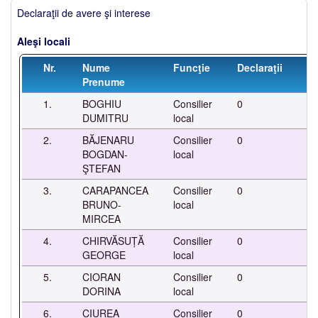
Declaraţii de avere şi interese
Aleşi locali
Nr.
Nume
Funcţie
Declaraţii
Ob
Prenume
1.
BOGHIU
Consilier
0
-
DUMITRU
local
2.
BĂJENARU
Consilier
0
-
BOGDAN-
local
ŞTEFAN
3.
CARAPANCEA
Consilier
0
-
BRUNO-
local
MIRCEA
4.
CHIRVĂSUȚĂ
Consilier
0
-
GEORGE
local
5.
CIORAN
Consilier
0
-
DORINA
local
6.
CIUREA
Consilier
0
-