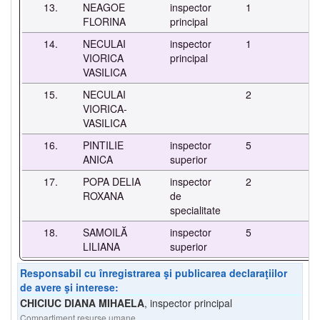
13.
NEAGOE
inspector
1
-
FLORINA
principal
14.
NECULAI
inspector
1
-
VIORICA
principal
VASILICA
15.
NECULAI
2
-
VIORICA-
VASILICA
16.
PINTILIE
inspector
5
-
ANICA
superior
17.
POPA DELIA
inspector
2
-
ROXANA
de
specialitate
18.
SAMOILĂ
inspector
5
-
LILIANA
superior
Responsabil cu înregistrarea şi publicarea declaraţiilor
de avere şi interese:
CHICIUC DIANA MIHAELA
,
inspector principal
Compartiment resurse umane