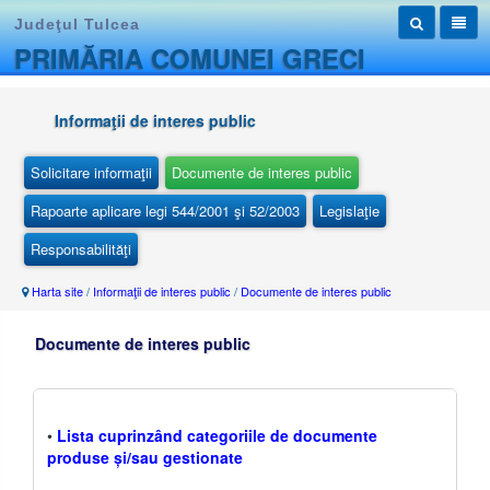
Judeţul Tulcea
PRIMĂRIA COMUNEI GRECI
Informaţii de interes public
Solicitare informaţii
Documente de interes public
Rapoarte aplicare legi 544/2001 şi 52/2003
Legislaţie
Responsabilităţi
Harta site
/
Informaţii de interes public
/
Documente de interes public
Documente de interes public
•
Lista cuprinzând categoriile de documente
produse și/sau gestionate