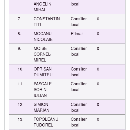
ANGELIN
local
MIHAI
7.
CONSTANTIN
Consilier
0
-
TITI
local
8.
MOCANU
Primar
0
-
NICOLAIE
9.
MOISE
Consilier
0
-
CORNEL-
local
MIREL
10.
OPRIŞAN
Consilier
0
-
DUMITRU
local
11.
PASCALE
Consilier
0
-
SORIN-
local
IULIAN
12.
SIMION
Consilier
0
-
MARIAN
local
13.
TOPOLEANU
Consilier
0
-
TUDOREL
local