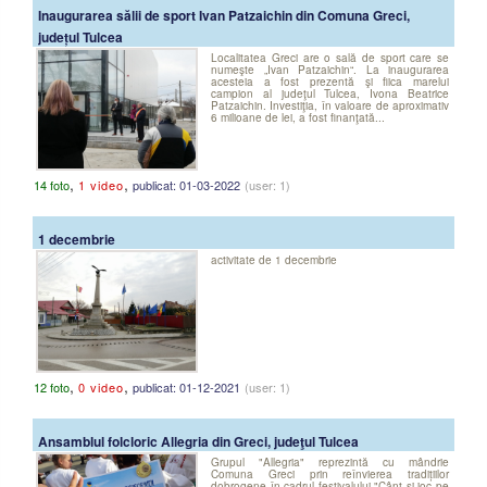
Inaugurarea sălii de sport Ivan Patzaichin din Comuna Greci,
județul Tulcea
Localitatea Greci are o sală de sport care se
numeşte „Ivan Patzaichin“. La inaugurarea
acesteia a fost prezentă şi fiica marelui
campion al judeţul Tulcea, Ivona Beatrice
Patzaichin. Investiţia, în valoare de aproximativ
6 milioane de lei, a fost finanţată...
,
,
14 foto
1 video
publicat: 01-03-2022
(user: 1)
1 decembrie
activitate de 1 decembrie
,
,
12 foto
0 video
publicat: 01-12-2021
(user: 1)
Ansamblul folcloric Allegria din Greci, judeţul Tulcea
Grupul "Allegria" reprezintă cu mândrie
Comuna Greci prin reînvierea tradițiilor
dobrogene în cadrul festivalului "Cânt și joc pe