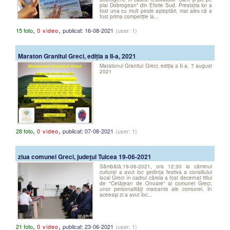
plai Dobrogean" din Eforie Sud. Prestația lor a
fost una cu mult peste așteptări, mai ales că a
fost prima competiție la...
,
,
15 foto
0 video
publicat: 16-08-2021
(user: 1)
Maraton Granitul Greci, ediția a II-a, 2021
Maratonul Granitul Greci, ediția a II-a, 7 august
2021
,
,
28 foto
0 video
publicat: 07-08-2021
(user: 1)
ziua comunei Greci, judeţul Tulcea 19-06-2021
Sâmbătă,19-06-2021, ora 12:30 la căminul
cultural a avut loc şedinţa festiva a consiliului
local Greci în cadrul căreia a fost decernat titlul
de "Cetăţean de Onoare" al comunei Greci,
unor personalităţi marcante ale comunei. În
aceeaşi zi a avut loc...
,
,
21 foto
0 video
publicat: 23-06-2021
(user: 1)