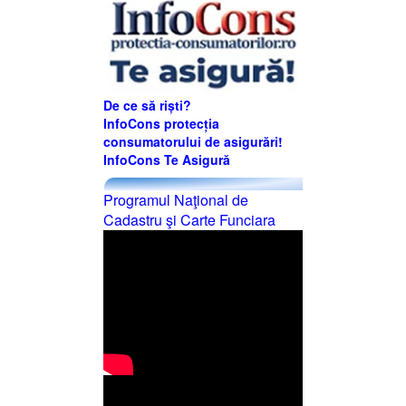
De ce să riști?
InfoCons protecția
consumatorului de asigurări!
InfoCons Te Asigură
Programul Naţional de
Cadastru şi Carte Funciara