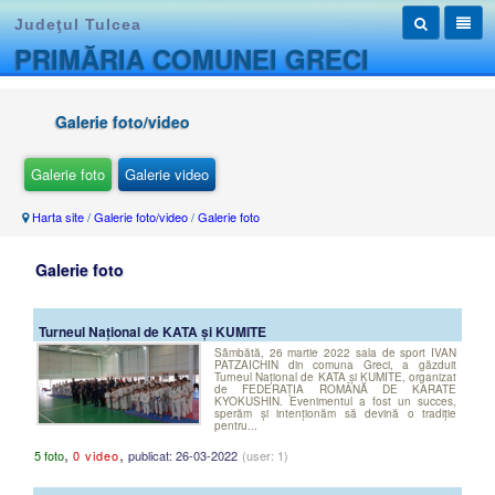
Judeţul Tulcea
PRIMĂRIA COMUNEI GRECI
Galerie foto/video
Galerie foto
Galerie video
Harta site
/
Galerie foto/video
/
Galerie foto
Galerie foto
Turneul Național de KATA și KUMITE
Sâmbătă, 26 martie 2022 sala de sport IVAN
PATZAICHIN din comuna Greci, a găzduit
Turneul Național de KATA și KUMITE, organizat
de FEDERAȚIA ROMÂNĂ DE KARATE
KYOKUSHIN. Evenimentul a fost un succes,
sperăm și intenționăm să devină o tradiție
pentru...
,
,
5 foto
0 video
publicat: 26-03-2022
(user: 1)