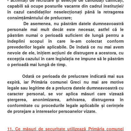
- activități de recrutare și selecție de candidați calificați,
capabili să ocupe posturile vacante din cadrul instituției/
în cazul candidaților neselecționați pănă la retragerea
consimțământului de prelucrare;
De asemenea, nu păstrăm datele dumneavoastră
personale mai mult decât este necesar, astfel că le
păstrăm numai o perioadă suficient de lungă pentru a
îndeplini scopul în care le-am colectat conform
prevederilor legale aplicabile. De îndată ce nu mai avem
nevoie de ele, inițiem acțiuni de distrugere a acestora, cu
excepția cazului în care legislația ne impune să le păstrăm
o perioadă mai lungă de timp.
Odată ce perioada de prelucrare indicată mai sus
expiră, iar Primăria comunei Greci nu mai are motive
legale sau legitime de a prelucra datele dumneavoastră cu
caracter personal, se vor aplica măsuri care vizează
ștergerea, anonimizarea, arhivarea, distrugerea în
conformitate cu procedurile legale aplicabile și cerințele
de protejare a intereselor persoanelor vizate.
11. Ce măsuri de securitate utilizează Primăria comunei