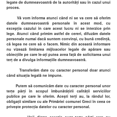
legate de dumneavoastră de la autorități sau în cazul unui
proces.
Vă vom informa atunci când ni se va cere să oferim
datele dumneavoastră personale în acest mod, cu
excepția cazului în care acest lucru ni se interzice prin
lege. Atunci când primim astfel de cereri, difuzăm datele
personale numai dacă suntem convinși, cu bună credință,
că legea ne cere să o facem. Nimic din această informare
nu vizează limitarea mijloacelor legale de apărare sau
obiecțiile pe care le-ați putea avea față de solicitarea unui
terț de a divulga informațiile dumneavoastră.
Transferăm date cu caracter personal doar atunci
când situația legală ne impune.
Putem să comunicăm date cu caracter personal unor
terțe părți în scopul îmbunătățirii calității serviciilor
publice pe care le oferim. Acești terți au, la rândul lor,
obligații similare cu ale Primăriei comunei Greci în ceea ce
privește protecția datelor cu caracter personal.