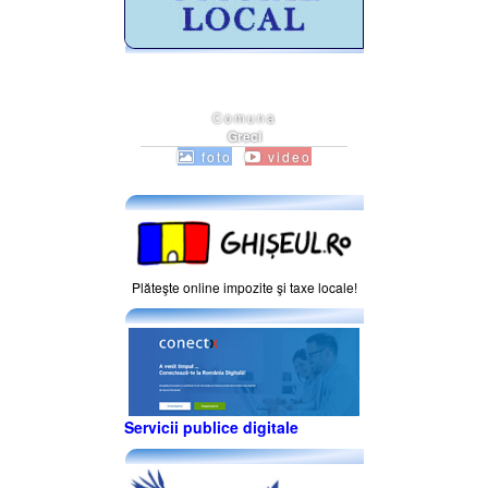
Comuna
Greci
foto
video
Plăteşte online impozite şi taxe locale!
Servicii publice digitale