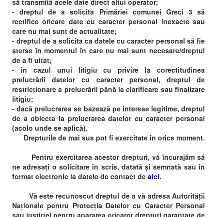
să transmită acele date direct altui operator;
- dreptul de a solicita Primăriei comunei Greci 3 să
rectifice oricare date cu caracter personal inexacte sau
care nu mai sunt de actualitate;
- dreptul de a solicita ca datele cu caracter personal să fie
șterse în momentul în care nu mai sunt necesare/dreptul
de a fi uitat;
- în cazul unui litigiu cu privire la corectitudinea
prelucrării datelor cu caracter personal, dreptul de
restricționare a prelucrării până la clarificare sau finalizare
litigiu;
- dacă prelucrarea se bazează pe interese legitime, dreptul
de a obiecta la prelucrarea datelor cu caracter personal
(acolo unde se aplică).
Drepturile de mai sus pot fi exercitate în orice moment.
Pentru exercitarea acestor drepturi, vă încurajăm să
ne adresați o solicitare în scris, datată și semnată sau în
format electronic la datele de contact de
aici
.
Vă este recunoscut dreptul de a vă adresa Autorității
Naționale pentru Protecția Datelor cu Caracter Personal
sau justitței pentru apararea oricaror drepturi garantate de