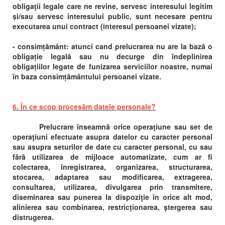
obligaţii legale care ne revine, servesc interesului legitim
și/sau servesc interesului public, sunt necesare pentru
executarea unui contract (interesul persoanei vizate);
- consimțământ: atunci cand prelucrarea nu are la bază o
obligație legală sau nu decurge din îndeplinirea
obligațiilor legate de funizarea serviciilor noastre, numai
în baza consimțământului persoanei vizate.
6. În ce scop procesăm datele personale?
Prelucrare înseamnă orice operaţiune sau set de
operaţiuni efectuate asupra datelor cu caracter personal
sau asupra seturilor de date cu caracter personal, cu sau
fără utilizarea de mijloace automatizate, cum ar fi
colectarea, înregistrarea, organizarea, structurarea,
stocarea, adaptarea sau modificarea, extragerea,
consultarea, utilizarea, divulgarea prin transmitere,
diseminarea sau punerea la dispoziţie în orice alt mod,
alinierea sau combinarea, restricţionarea, ştergerea sau
distrugerea.