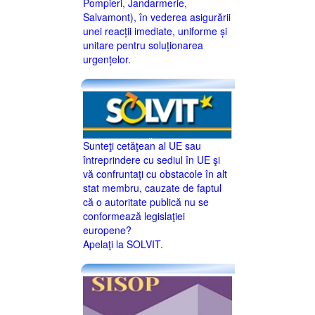
Pompieri, Jandarmerie,
Salvamont), în vederea asigurării
unei reacții imediate, uniforme și
unitare pentru soluționarea
urgențelor.
Sunteţi cetăţean al UE sau
întreprindere cu sediul în UE şi
vă confruntaţi cu obstacole în alt
stat membru, cauzate de faptul
că o autoritate publică nu se
conformează legislaţiei
europene?
Apelaţi la SOLVIT.