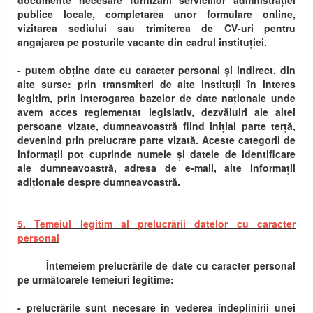
documente necesare furnizării serviciilor admnistrației
publice locale, completarea unor formulare online,
vizitarea sediului sau trimiterea de CV-uri pentru
angajarea pe posturile vacante din cadrul instituției.
- putem obține date cu caracter personal și indirect, din
alte surse: prin transmiteri de alte instituții în interes
legitim, prin interogarea bazelor de date naționale unde
avem acces reglementat legislativ, dezvăluiri ale altei
persoane vizate, dumneavoastră fiind inițial parte terță,
devenind prin prelucrare parte vizată. Aceste categorii de
informații pot cuprinde numele și datele de identificare
ale dumneavoastră, adresa de e-mail, alte informații
adiționale despre dumneavoastră.
5. Temeiul legitim al prelucrării datelor cu caracter
personal
Întemeiem prelucrările de date cu caracter personal
pe următoarele temeiuri legitime:
- prelucrările sunt necesare în vederea îndeplinirii unei