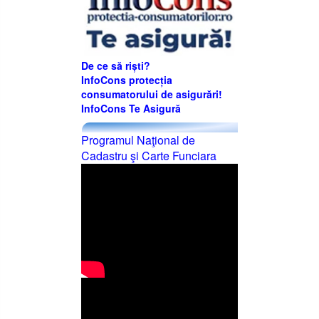
De ce să riști?
InfoCons protecția
consumatorului de asigurări!
InfoCons Te Asigură
Programul Naţional de
Cadastru şi Carte Funciara