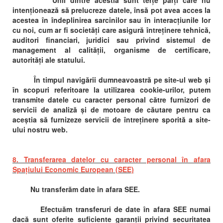
Unii dintre acestia sunt terțe părți care nu
intenționează să prelucreze datele, însă pot avea acces la
acestea în îndeplinirea sarcinilor sau în interacțiunile lor
cu noi, cum ar fi societăți care asigură întreținere tehnică,
auditori financiari, juridici sau privind sistemul de
management al calității, organisme de certificare,
autorități ale statului.
În timpul navigării dumneavoastră pe site-ul web și
în scopuri referitoare la utilizarea cookie-urilor, putem
transmite datele cu caracter personal către furnizori de
servicii de analiză și de motoare de căutare pentru ca
aceștia să furnizeze servicii de întreținere sporită a site-
ului nostru web.
8. Transferarea datelor cu caracter personal în afara
Spațiului Economic European (SEE)
Nu transferăm date în afara SEE.
Efectuăm transferuri de date în afara SEE numai
dacă sunt oferite suficiente garanții privind securitatea