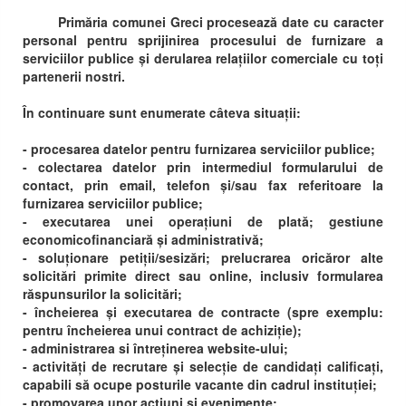
Primăria comunei Greci procesează date cu caracter
personal pentru sprijinirea procesului de furnizare a
serviciilor publice și derularea relațiilor comerciale cu toți
partenerii nostri.
În continuare sunt enumerate câteva situații:
- procesarea datelor pentru furnizarea serviciilor publice;
- colectarea datelor prin intermediul formularului de
contact, prin email, telefon și/sau fax referitoare la
furnizarea serviciilor publice;
- executarea unei operațiuni de plată; gestiune
economicofinanciară și administrativă;
- soluționare petiții/sesizări; prelucrarea oricăror alte
solicitări primite direct sau online, inclusiv formularea
răspunsurilor la solicitări;
- încheierea și executarea de contracte (spre exemplu:
pentru încheierea unui contract de achiziție);
- administrarea si întreținerea website-ului;
- activități de recrutare și selecție de candidați calificați,
capabili să ocupe posturile vacante din cadrul instituției;
- promovarea unor acțiuni și evenimente;