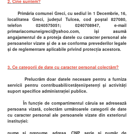
2. Cine suntem?
Primăria comunei Greci, cu sediul în 1 Decembrie, 16,
localitatea Greci, județul Tulcea, cod poștal 827080,
telefon 0240575051; 0240708947, e-mail
primariacomuneigreci@yahoo.com, își asumă
angajamentul de a proteja datele cu caracter personal ale
persoanelor vizate și de a se conforma prevederilor legale
și de reglementare aplicabile privind protecția acestora.
3. Ce categorii de date cu caracter personal colectăm?
Prelucrăm doar datele necesare pentru a furniza
servicii pentru contribuabili/cetățeni/petenți și activități
suport specifice administrației publice.
În funcție de compartimentul căruia se adresează
persoana vizată, colectăm următoarele categorii de date
cu caracter personal ale persoanele vizate din exteriorul
instituției:
nume și prenume, adresa, CNP, serie și număr de