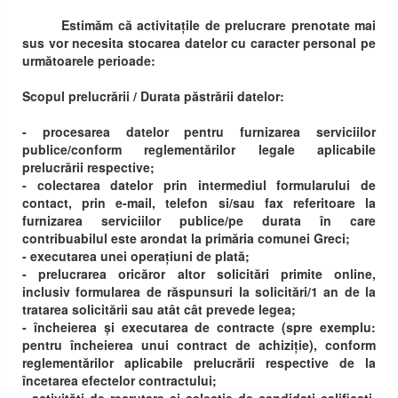
Estimăm că activitațile de prelucrare prenotate mai
sus vor necesita stocarea datelor cu caracter personal pe
următoarele perioade:
Scopul prelucrării / Durata păstrării datelor:
- procesarea datelor pentru furnizarea serviciilor
publice/conform reglementărilor legale aplicabile
prelucrării respective;
- colectarea datelor prin intermediul formularului de
contact, prin e-mail, telefon si/sau fax referitoare la
furnizarea serviciilor publice/pe durata în care
contribuabilul este arondat la primăria comunei Greci;
- executarea unei operațiuni de plată;
- prelucrarea oricăror altor solicitări primite online,
inclusiv formularea de răspunsuri la solicitări/1 an de la
tratarea solicitării sau atât cât prevede legea;
- încheierea și executarea de contracte (spre exemplu:
pentru încheierea unui contract de achiziție), conform
reglementărilor aplicabile prelucrării respective de la
încetarea efectelor contractului;