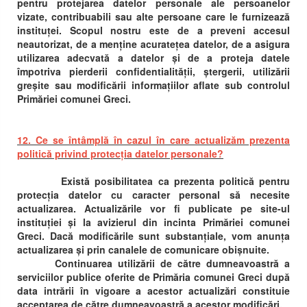
pentru protejarea datelor personale ale persoanelor
vizate, contribuabili sau alte persoane care le furnizează
instituței. Scopul nostru este de a preveni accesul
neautorizat, de a menține acuratețea datelor, de a asigura
utilizarea adecvată a datelor și de a proteja datele
împotriva pierderii confidentialității, ștergerii, utilizării
greșite sau modificării informațiilor aflate sub controlul
Primăriei comunei Greci.
12. Ce se întâmplă în cazul în care actualizăm prezenta
politică privind protecția datelor personale?
Există posibilitatea ca prezenta politică pentru
protecția datelor cu caracter personal să necesite
actualizarea. Actualizările vor fi publicate pe site-ul
instituției și la avizierul din incinta Primăriei comunei
Greci. Dacă modificările sunt substanțiale, vom anunța
actualizarea și prin canalele de comunicare obișnuite.
Continuarea utilizării de către dumneavoastră a
serviciilor publice oferite de Primăria comunei Greci după
data intrării în vigoare a acestor actualizări constituie
acceptarea de către dumneavoastră a acestor modificări.