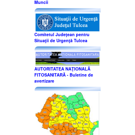
Muncii
Comitetul Judeţean pentru
Situaţii de Urgenţă Tulcea
AUTORITATEA NAŢIONALĂ
FITOSANITARĂ - Buletine de
avertizare