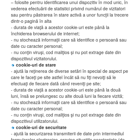
– folosite pentru identificarea unui dispozitiv în mod unic, în
vederea efectuării de statistici privind numărul de vizitatori
sau pentru păstrarea în stare activă a unor funcţii la trecere
dintr-o pagină în alta
- durata de viaţă a acestor cookie-uri este până la
închiderea browserului de internet;
- nu stochează informaţii care să identifice o persoană sau
date cu caracter personal;
- nu conţin viruşi, cod maliţios şi nu pot extrage date din
dispozitivul vizitatorului.
cookie-uri de stare
- ajută la reţinerea de diverse setări în special de aspect pe
care le faceţi pe site astfel încât să nu fiţi nevoiţi să le
efectuaţi de fiecare dată când reveniţi pe site;
- durata de viaţă a acestor cookie-uri este până la două
luni, însă se prelungesc cu alte două luni la fiecare vizită;
- nu stochează informaţii care să identifice o persoană sau
date cu caracter personal;
- nu conţin viruşi, cod maliţios şi nu pot extrage date din
dispozitivul utilizatorului.
cookie-uri de securitate
- ajută la securizarea transmiterii de date prin intermediul
formularelor electronice, previne situaţiile neaşteptate (de