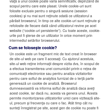
viaţă a unui cookie poate varia semnificativ, depinzând de
scopul pentru care este plasat. Unele cookie-uri sunt
folosite exclusiv pentru o singură sesiune (session
cookies) şi nu mai sunt reţinute odată ce utilizatorul a
părăsit browserul, în timp ce alte cookie-uri sunt reţinute şi
refolosite de fiecare dată când utilizatorul revine pe acel
website (“cookie-uri persistente”). Cu toate aceste, cookie-
urile pot fi şterse de un utilizator în orice moment prin
intermediul setărilor browserului.
Cum se foloseşte cookie?
Un cookie este un fragment mic de text creat în browser
de site-ul web pe care îl accesaţi. Cu ajutorul acestuia,
site-ul web reţine informaţii despre vizita dvs, în scopul de
a efectua transmiterea unei comunicări printr-o rețea de
comunicații electronice sau pentru analiza vizitatorilor
pentru care softul de analytics furnizat de o terţă parte
generează un cookie de analiză. Browserul
dumneavoastră va informa softul de analiză daca aveţi
acest cookie, iar dacă nu, acesta va genera unul. Acesta
permite monitorizarea utilizatorilor unici care vizitează site-
ul, precum şi frecvenţa cu care o fac. Atât timp cât nu
sunteţi înregistrat pe site, acest gen de cookie nu poate fi