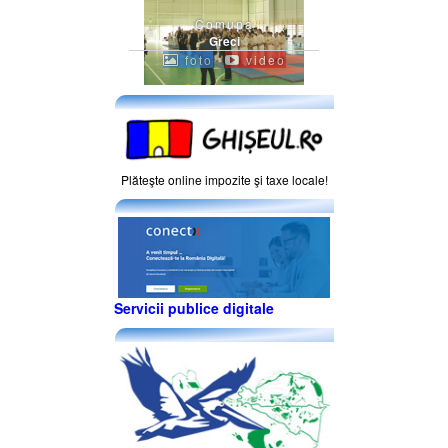
Comuna
Greci
foto
video
Plăteşte online impozite şi taxe locale!
Servicii publice digitale