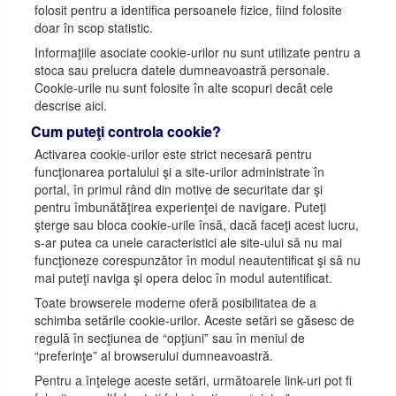
folosit pentru a identifica persoanele fizice, fiind folosite
doar în scop statistic.
Informaţiile asociate cookie-urilor nu sunt utilizate pentru a
stoca sau prelucra datele dumneavoastră personale.
Cookie-urile nu sunt folosite în alte scopuri decât cele
descrise aici.
Cum puteţi controla cookie?
Activarea cookie-urilor este strict necesară pentru
funcţionarea portalului şi a site-urilor administrate în
portal, în primul rând din motive de securitate dar şi
pentru îmbunătăţirea experienţei de navigare. Puteţi
şterge sau bloca cookie-urile însă, dacă faceţi acest lucru,
s-ar putea ca unele caracteristici ale site-ului să nu mai
funcţioneze corespunzător în modul neautentificat şi să nu
mai puteţi naviga şi opera deloc în modul autentificat.
Toate browserele moderne oferă posibilitatea de a
schimba setările cookie-urilor. Aceste setări se găsesc de
regulă în secţiunea de “opţiuni” sau în meniul de
“preferinţe” al browserului dumneavoastră.
Pentru a înţelege aceste setări, următoarele link-uri pot fi