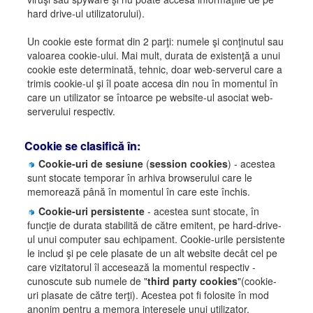
hard drive-ul utilizatorului).
Un cookie este format din 2 parţi: numele şi conţinutul sau
valoarea cookie-ului. Mai mult, durata de existenţă a unui
cookie este determinată, tehnic, doar web-serverul care a
trimis cookie-ul şi îl poate accesa din nou în momentul în
care un utilizator se întoarce pe website-ul asociat web-
serverului respectiv.
Cookie se clasifică în:
Cookie-uri de sesiune
(
session cookies
) - acestea
sunt stocate temporar în arhiva browserului care le
memorează până în momentul în care este închis.
Cookie-uri persistente
- acestea sunt stocate, în
funcţie de durata stabilită de către emitent, pe hard-drive-
ul unui computer sau echipament. Cookie-urile persistente
le includ şi pe cele plasate de un alt website decât cel pe
care vizitatorul îl accesează la momentul respectiv -
cunoscute sub numele de "
third party cookies
"(cookie-
uri plasate de către terţi). Acestea pot fi folosite în mod
anonim pentru a memora interesele unui utilizator.