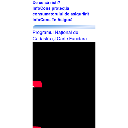
De ce să riști?
InfoCons protecția
consumatorului de asigurări!
InfoCons Te Asigură
Programul Naţional de
Cadastru şi Carte Funciara