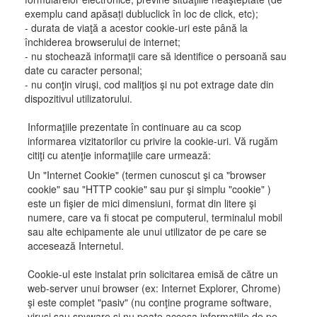
exemplu cand apăsați dubluclick în loc de click, etc);
- durata de viaţă a acestor cookie-uri este până la
închiderea browserului de internet;
- nu stochează informaţii care să identifice o persoană sau
date cu caracter personal;
- nu conţin viruşi, cod maliţios şi nu pot extrage date din
dispozitivul utilizatorului.
Informaţiile prezentate în continuare au ca scop
informarea vizitatorilor cu privire la cookie-uri. Vă rugăm
citiţi cu atenţie informaţiile care urmează:
Un "Internet Cookie" (termen cunoscut şi ca "browser
cookie" sau "HTTP cookie" sau pur şi simplu "cookie" )
este un fişier de mici dimensiuni, format din litere şi
numere, care va fi stocat pe computerul, terminalul mobil
sau alte echipamente ale unui utilizator de pe care se
accesează Internetul.
Cookie-ul este instalat prin solicitarea emisă de către un
web-server unui browser (ex: Internet Explorer, Chrome)
şi este complet "pasiv" (nu conţine programe software,
viruşi sau spyware şi nu poate accesa informaţiile de pe