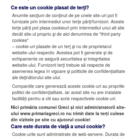
Ce este un cookie plasat de terţi?
Anumite secţiuni de conţinut de pe unele site-uri pot fi
furnizate prin intermediul unor terţe părţi/furnizori. Aceste
terţe părţi pot plasa cookieuri prin intermediul unui alt site
decât site-ul propriu şi de aici denumirea de "third party
cookies"
– cookie-uri plasate de un terţ şi nu de proprietarul
website-ului respectiv. Acestea pot fi generate și de
echipamente ce asigură securitatea și integritatea
website-ului. Furnizorii terţi trebuie să respecte de
asemenea legea în vigoare şi politicile de confidenţialitate
ale deţinătorului site-ului.
Companiile care generează aceste cookie-uri au propriile
politici de confidenţialitate, iar acest site nu are instalate
facilități pentru a citi sau scrie respectivele cookie-uri.
Nici primăria comunei Greci și nici administratorii site-
ului www.primariagreci.ro nu trimit date la terți culese
din vizitele pe site cu ajutorul cookie!
Care este durata de viaţă a unui cookie?
Cookie-urile sunt administrate de web-servere. Durata de