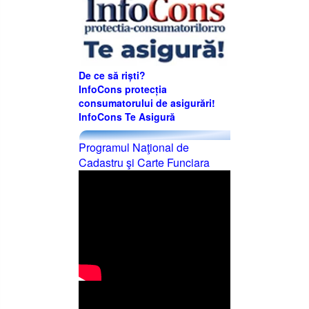
De ce să riști?
InfoCons protecția
consumatorului de asigurări!
InfoCons Te Asigură
Programul Naţional de
Cadastru şi Carte Funciara