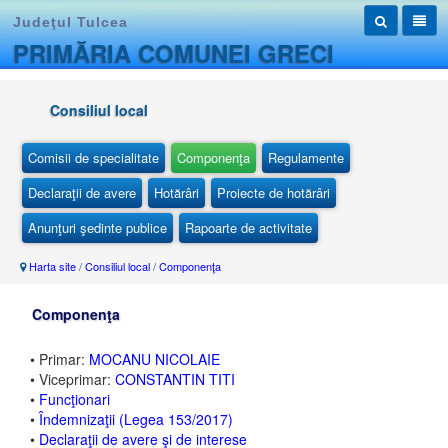
Judeţul Tulcea
PRIMĂRIA COMUNEI GRECI
Consiliul local
Comisii de specialitate
Componenţa
Regulamente
Declaraţii de avere
Hotărâri
Proiecte de hotărâri
Anunţuri şedinte publice
Rapoarte de activitate
Harta site
/
Consiliul local
/
Componenţa
Componenţa
• Primar:
MOCANU NICOLAIE
• Viceprimar:
CONSTANTIN TITI
•
Funcţionari
•
Îndemnizaţii (Legea 153/2017)
•
Declaraţii de avere şi de interese