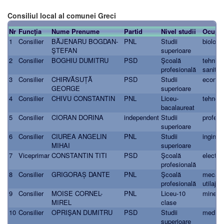
Consiliul local al comunei Greci
Nr
Funcţia
Nume Prenume
Partid
Nivel studii
Ocupaţ
1
Consilier
BĂJENARU BOGDAN-
PNL
Studii
biolog
ŞTEFAN
superioare
2
Consilier
BOGHIU DUMITRU
PSD
Şcoală
tehnicia
profesională
sanitar
3
Consilier
CHIRVĂSUȚĂ
PSD
Studii
econom
GEORGE
superioare
4
Consilier
CHIVU CONSTANTIN
PNL
Liceu-
tehnolo
bacalaureat
5
Consilier
CIORAN DORINA
independent
Studii
profeso
superioare
6
Consilier
CIUREA ANGELIN
PNL
Studii
inginer 
MIHAI
superioare
7
Viceprimar
CONSTANTIN TITI
PSD
Şcoală
electric
profesională
8
Consilier
GRIGORAȘ DANTE
PNL
Şcoală
mecani
profesională
utilaje
9
Consilier
MOISE CORNEL-
PNL
Liceu-10
miner
MIREL
clase
10
Consilier
OPRIŞAN DUMITRU
PSD
Studii
medic v
superioare