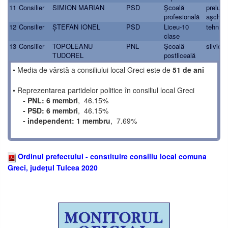
11
Consilier
SIMION MARIAN
PSD
Şcoală
prelucră
profesională
aşchier
12
Consilier
ȘTEFAN IONEL
PSD
Liceu-10
tehnice
clase
13
Consilier
TOPOLEANU
PNL
Şcoală
silvicul
TUDOREL
postliceală
• Media de vârstă a consiliului local Greci este de
51 de ani
• Reprezentarea partidelor politice în consiliul local Greci
- PNL: 6 membri
, 46.15%
- PSD: 6 membri
, 46.15%
- independent: 1 membru
, 7.69%
Ordinul prefectului - constituire consiliu local comuna
Greci, judeţul Tulcea 2020