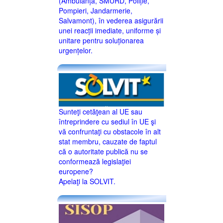
(Ambulanță, SMURD, Poliție,
Pompieri, Jandarmerie,
Salvamont), în vederea asigurării
unei reacții imediate, uniforme și
unitare pentru soluționarea
urgențelor.
Sunteţi cetăţean al UE sau
întreprindere cu sediul în UE şi
vă confruntaţi cu obstacole în alt
stat membru, cauzate de faptul
că o autoritate publică nu se
conformează legislaţiei
europene?
Apelaţi la SOLVIT.