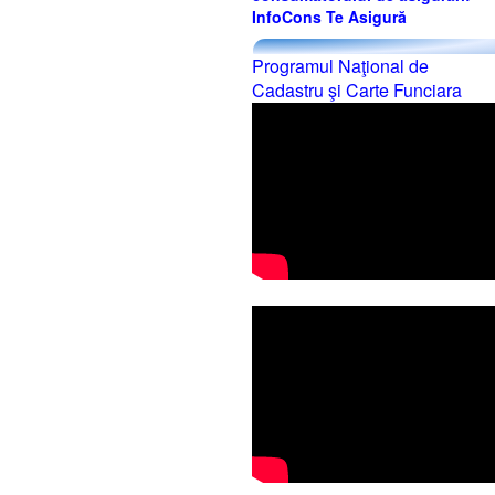
InfoCons Te Asigură
Programul Naţional de
Cadastru şi Carte Funciara