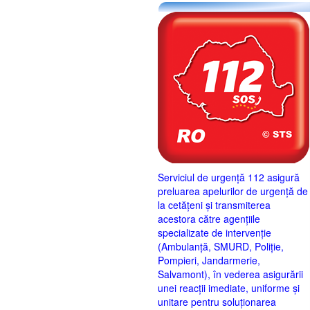
Serviciul de urgență 112 asigură
preluarea apelurilor de urgență de
la cetățeni și transmiterea
acestora către agențiile
specializate de intervenție
(Ambulanță, SMURD, Poliție,
Pompieri, Jandarmerie,
Salvamont), în vederea asigurării
unei reacții imediate, uniforme și
unitare pentru soluționarea