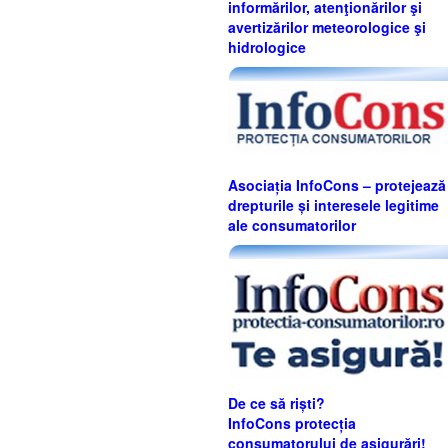
informărilor, atenţionărilor şi
avertizărilor meteorologice şi
hidrologice
Asociația InfoCons – protejează
drepturile și interesele legitime
ale consumatorilor
De ce să riști?
InfoCons protecția
consumatorului de asigurări!