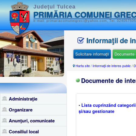
Judeţul Tulcea
PRIMĂRIA COMUNEI GREC
e-mail: primariacomuneigreci@yahoo.com, Tel: 0240575051
Informaţii de i
Solicitare informaţii
Documente d
Harta site
/
Informaţii de interes public
/
D
Documente de inte
Administraţie
•
Lista cuprinzând categor
Organizare
și/sau gestionate
Anunţuri, comunicate
Consiliul local