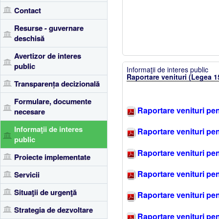
Contact
Resurse - guvernare
deschisă
Avertizor de interes
public
Informaţii de interes public
Raportare venituri (Legea 1
Transparența decizională
Formulare, documente
Raportare venituri pen
necesare
Informaţii de interes
Raportare venituri pen
public
Raportare venituri pen
Proiecte implementate
Raportare venituri pen
Servicii
Situaţii de urgenţă
Raportare venituri pen
Strategia de dezvoltare
Raportare venituri pen