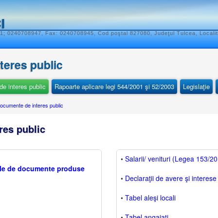
I
; 0240708947, Fax: 0240708945, Cod poştal 827080, Judeţul Tulcea, Localit
nteres public
e interes public
Rapoarte aplicare legi 544/2001 şi 52/2003
Legislaţie
ocumente de interes public
res public
•
Salarii/ venituri (Legea 153/2
iile de documente produse
•
Declaraţii de avere şi interese
•
Tabel aleşi locali
•
Tabel angajaţi