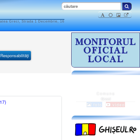
atea Greci, Strada 1 Decembrie, 16
Responsabilităţi
Comuna
Greci
017)
foto
video