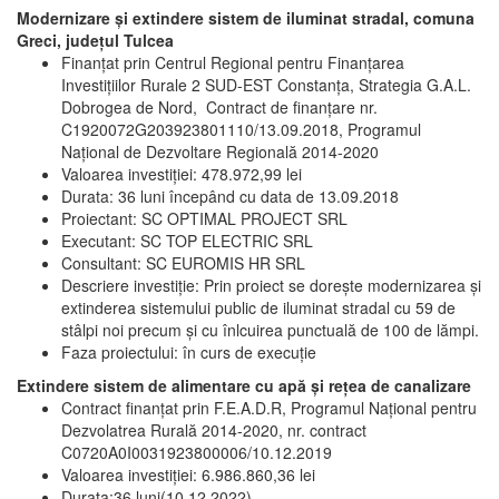
Modernizare și extindere sistem de iluminat stradal, comuna
Greci, județul Tulcea
Finanțat prin Centrul Regional pentru Finanțarea
Investițiilor Rurale 2 SUD-EST Constanța, Strategia G.A.L.
Dobrogea de Nord, Contract de finanțare nr.
C1920072G203923801110/13.09.2018, Programul
Național de Dezvoltare Regională 2014-2020
Valoarea investiției: 478.972,99 lei
Durata: 36 luni începând cu data de 13.09.2018
Proiectant: SC OPTIMAL PROJECT SRL
Executant: SC TOP ELECTRIC SRL
Consultant: SC EUROMIS HR SRL
Descriere investiție: Prin proiect se dorește modernizarea și
extinderea sistemului public de iluminat stradal cu 59 de
stâlpi noi precum și cu înlcuirea punctuală de 100 de lămpi.
Faza proiectului: în curs de execuție
Extindere sistem de alimentare cu apă și rețea de canalizare
Contract finanțat prin F.E.A.D.R, Programul Național pentru
Dezvolatrea Rurală 2014-2020, nr. contract
C0720A0I0031923800006/10.12.2019
Valoarea investiției: 6.986.860,36 lei
Durata:36 luni(10.12.2022)