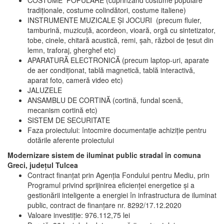
COSTUME POPULARE (cuprinzând costume populare
tradiționale, costume colindători, costume italiene)
INSTRUMENTE MUZICALE ȘI JOCURI (precum fluier,
tamburină, muzicuță, acordeon, vioară, orgă cu sintetizator,
tobe, cinele, chitară acustică, remi, șah, război de țesut din
lemn, traforaj, gherghef etc)
APARATURĂ ELECTRONICĂ (precum laptop-uri, aparate
de aer condiționat, tablă magnetică, tablă interactivă,
aparat foto, cameră video etc)
JALUZELE
ANSAMBLU DE CORTINĂ (cortină, fundal scenă,
mecanism cortină etc)
SISTEM DE SECURITATE
Faza proiectului: întocmire documentație achiziție pentru
dotările aferente proiectului
Modernizare sistem de iluminat public stradal în comuna
Greci, județul Tulcea
Contract finanțat prin Agenția Fondului pentru Mediu, prin
Programul privind sprijinirea eficienței energetice și a
gestionării inteligente a energiei în infrastructura de iluminat
public, contract de finanțare nr. 8292/17.12.2020
Valoare investiție: 976.112,75 lei