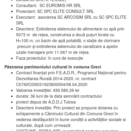
Consultant: SC EUROMIS HR SRL
Proiectant: SC SPC ELITE CONSULT SRL
Executant: asocierea SC ARCOSIM SRL cu SC SPC ELITE
SRL
Descriere: Extinderea sistemului de alimentare cu apă prin
5073 m de rețea, construirea a două puțuri forate cu
H=100 m, un bazin de apă potabilă, o stație de clorinare
precum și extinderea sistemului de canalizare a apelor
uzate menajare prin 11.067 m de rețea.
Faza proiectului: în curs de execuție
Păstrarea patrimoniului cultural în comuna Greci
Contract finanțat prin F.E.A.D.R., Programul Național pentru
Dezvoltarea Rurală 2014-2020, nr. contract
C0760C0I0031923800004/08.04.2020
Valoarea investiției: 456.580,39 lei
durata: 36 luni de la data semnării contractului
proiect depus de A.D.D.J Tulcea
Descriere investiție: Prin proiect se propune dotarea cu
echipamente a Căminului Cultural din Comuna Greci în
vederea desfășurării în bune condiții a activităților sociale si
culturale, după cum urmează: