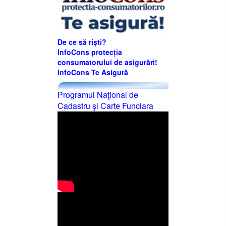
De ce să riști?
InfoCons protecția
consumatorului de asigurări!
InfoCons Te Asigură
Programul Naţional de
Cadastru şi Carte Funciara