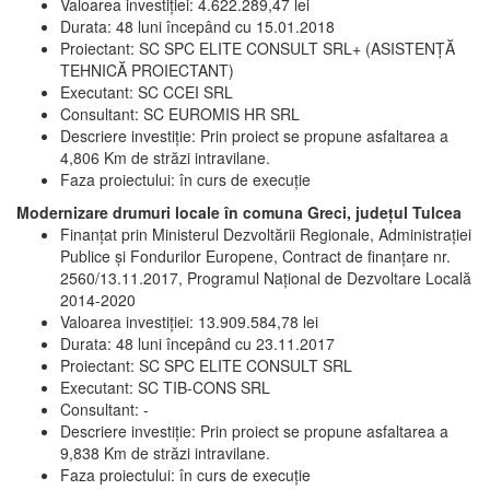
Valoarea investiției: 4.622.289,47 lei
Durata: 48 luni începând cu 15.01.2018
Proiectant: SC SPC ELITE CONSULT SRL+ (ASISTENȚĂ
TEHNICĂ PROIECTANT)
Executant: SC CCEI SRL
Consultant: SC EUROMIS HR SRL
Descriere investiție: Prin proiect se propune asfaltarea a
4,806 Km de străzi intravilane.
Faza proiectului: în curs de execuție
Modernizare drumuri locale în comuna Greci, județul Tulcea
Finanțat prin Ministerul Dezvoltării Regionale, Administrației
Publice și Fondurilor Europene, Contract de finanțare nr.
2560/13.11.2017, Programul Național de Dezvoltare Locală
2014-2020
Valoarea investiției: 13.909.584,78 lei
Durata: 48 luni începând cu 23.11.2017
Proiectant: SC SPC ELITE CONSULT SRL
Executant: SC TIB-CONS SRL
Consultant: -
Descriere investiție: Prin proiect se propune asfaltarea a
9,838 Km de străzi intravilane.
Faza proiectului: în curs de execuție