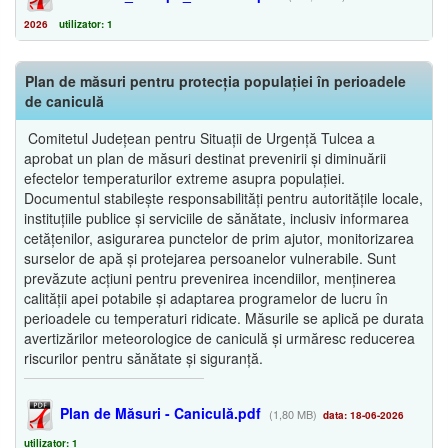
2026
utilizator: 1
Plan de măsuri pentru protecția populației în perioadele
de caniculă
Comitetul Județean pentru Situații de Urgență Tulcea a
aprobat un plan de măsuri destinat prevenirii și diminuării
efectelor temperaturilor extreme asupra populației.
Documentul stabilește responsabilități pentru autoritățile locale,
instituțiile publice și serviciile de sănătate, inclusiv informarea
cetățenilor, asigurarea punctelor de prim ajutor, monitorizarea
surselor de apă și protejarea persoanelor vulnerabile. Sunt
prevăzute acțiuni pentru prevenirea incendiilor, menținerea
calității apei potabile și adaptarea programelor de lucru în
perioadele cu temperaturi ridicate. Măsurile se aplică pe durata
avertizărilor meteorologice de caniculă și urmăresc reducerea
riscurilor pentru sănătate și siguranță.
Plan de Măsuri - Caniculă.pdf
(1,80 MB)
data: 18-06-2026
utilizator: 1