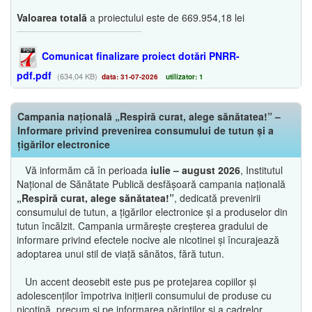
Valoarea totală
a proiectului este de 669.954,18 lei
Comunicat finalizare proiect dotări PNRR-
pdf.pdf
(634,04 KB)
data: 31-07-2026
utilizator: 1
Campania națională „Respiră curat, alege sănătatea!” –
Informare privind prevenirea consumului de tutun și a
țigărilor electronice
Vă informăm că în perioada
iulie – august 2026
, Institutul
Național de Sănătate Publică desfășoară campania națională
„Respiră curat, alege sănătatea!”
, dedicată prevenirii
consumului de tutun, a țigărilor electronice și a produselor din
tutun încălzit. Campania urmărește creșterea gradului de
informare privind efectele nocive ale nicotinei și încurajează
adoptarea unui stil de viață sănătos, fără tutun.
Un accent deosebit este pus pe protejarea copiilor și
adolescenților împotriva inițierii consumului de produse cu
nicotină, precum și pe informarea părinților și a cadrelor