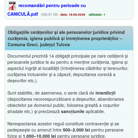
recomandări pentru perioade cu
CANICULĂ.pdf
(926,81 KB)
data: 18-06-2026
utilizator: 1
Obligațiile cetățenilor și ale persoanelor juridice privind
curățenia, igiena publică și întreținerea proprietăților –
Comuna Greci, județul Tulcea
Documentul prezintă 14 obligații principale pe care cetățenii și
persoanele juridice le au pentru a menține curățenia, igiena și
aspectul îngrijit al localității (întreținerea clădirilor și terenurilor,
curățarea trotuarelor și a zăpezii, depozitarea corectă a
deșeurilor etc.).
Sunt stabilite, de asemenea, o serie clară de
interdicții
(depozitarea necorespunzătoare a deșeurilor, abandonarea
obiectelor pe domeniul public, folosirea greșită a coșurilor
stradale etc.) și precizează
sancțiunile
aplicabile.
Nerespectarea acestor reguli constituie contravenție și se
pedepsește cu amenzi între
500–2.000 lei
pentru persoane
fizice și
1.000–10.000 lei
pentru persoane juridice.