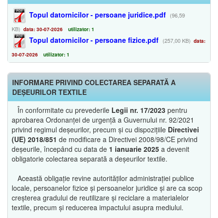
Topul datornicilor - persoane juridice.pdf
(96,59
KB)
data: 30-07-2026
utilizator: 1
Topul datornicilor - persoane fizice.pdf
(257,00 KB)
data:
30-07-2026
utilizator: 1
INFORMARE PRIVIND COLECTAREA SEPARATĂ A
DEȘEURILOR TEXTILE
În conformitate cu prevederile
Legii nr. 17/2023
pentru
aprobarea Ordonanței de urgență a Guvernului nr. 92/2021
privind regimul deșeurilor, precum și cu dispozițiile
Directivei
(UE) 2018/851
de modificare a Directivei 2008/98/CE privind
deșeurile, începând cu data de
1 ianuarie 2025
a devenit
obligatorie colectarea separată a deșeurilor textile.
Această obligație revine autorităților administrației publice
locale, persoanelor fizice și persoanelor juridice și are ca scop
creșterea gradului de reutilizare și reciclare a materialelor
textile, precum și reducerea impactului asupra mediului.