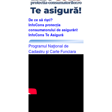
De ce să riști?
InfoCons protecția
consumatorului de asigurări!
InfoCons Te Asigură
Programul Naţional de
Cadastru şi Carte Funciara