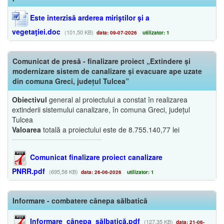
Este interzisă arderea miriştilor şi a
vegetaţiei.doc
(101,50 KB)
data: 09-07-2026
utilizator: 1
Comunicat de presă - finalizare proiect „Extindere și
modernizare sistem de canalizare și evacuare ape uzate
din comuna Greci, județul Tulcea”
Obiectivul
general al proiectului a constat în realizarea
extinderii sistemului canalizare, în comuna Greci, județul
Tulcea
Valoarea
totală a proiectului este de 8.755.140,77 lei
Comunicat finalizare proiect canalizare
PNRR.pdf
(695,58 KB)
data: 26-06-2026
utilizator: 1
Informare - combatere cânepa sălbatică
Informare_cânepa_sălbatică.pdf
(127,35 KB)
data: 21-06-