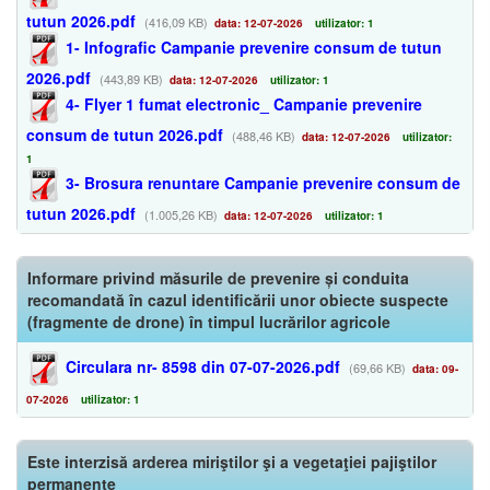
tutun 2026.pdf
(416,09 KB)
data: 12-07-2026
utilizator: 1
1- Infografic Campanie prevenire consum de tutun
2026.pdf
(443,89 KB)
data: 12-07-2026
utilizator: 1
4- Flyer 1 fumat electronic_ Campanie prevenire
consum de tutun 2026.pdf
(488,46 KB)
data: 12-07-2026
utilizator:
1
3- Brosura renuntare Campanie prevenire consum de
tutun 2026.pdf
(1.005,26 KB)
data: 12-07-2026
utilizator: 1
Informare privind măsurile de prevenire și conduita
recomandată în cazul identificării unor obiecte suspecte
(fragmente de drone) în timpul lucrărilor agricole
Circulara nr- 8598 din 07-07-2026.pdf
(69,66 KB)
data: 09-
07-2026
utilizator: 1
Este interzisă arderea miriştilor şi a vegetaţiei pajiştilor
permanente