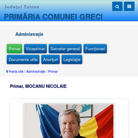
Judeţul Tulcea
PRIMĂRIA COMUNEI GRECI
Administraţie
Primar
Viceprimar
Secretar general
Funcţionari
Documente utile
Anunţuri
Legislaţie
Harta site
/
Administraţie
/
Primar
Primar, MOCANU NICOLAIE