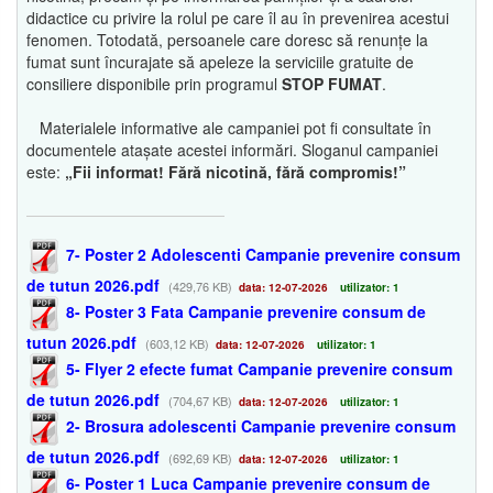
didactice cu privire la rolul pe care îl au în prevenirea acestui
fenomen. Totodată, persoanele care doresc să renunțe la
fumat sunt încurajate să apeleze la serviciile gratuite de
consiliere disponibile prin programul
STOP FUMAT
.
Materialele informative ale campaniei pot fi consultate în
documentele atașate acestei informări. Sloganul campaniei
este:
„Fii informat! Fără nicotină, fără compromis!”
7- Poster 2 Adolescenti Campanie prevenire consum
de tutun 2026.pdf
(429,76 KB)
data: 12-07-2026
utilizator: 1
8- Poster 3 Fata Campanie prevenire consum de
tutun 2026.pdf
(603,12 KB)
data: 12-07-2026
utilizator: 1
5- Flyer 2 efecte fumat Campanie prevenire consum
de tutun 2026.pdf
(704,67 KB)
data: 12-07-2026
utilizator: 1
2- Brosura adolescenti Campanie prevenire consum
de tutun 2026.pdf
(692,69 KB)
data: 12-07-2026
utilizator: 1
6- Poster 1 Luca Campanie prevenire consum de