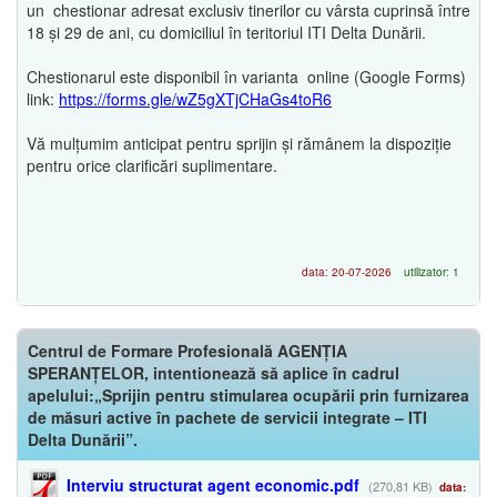
un chestionar adresat exclusiv tinerilor cu vârsta cuprinsă între
18 și 29 de ani, cu domiciliul în teritoriul ITI Delta Dunării.
Chestionarul este disponibil în varianta online (Google Forms)
link:
https://forms.gle/wZ5gXTjCHaGs4toR6
Vă mulțumim anticipat pentru sprijin și rămânem la dispoziție
pentru orice clarificări suplimentare.
data: 20-07-2026
utilizator: 1
Centrul de Formare Profesională AGENȚIA
SPERANȚELOR, intentionează să aplice în cadrul
apelului:„Sprijin pentru stimularea ocupării prin furnizarea
de măsuri active în pachete de servicii integrate – ITI
Delta Dunării”.
Interviu structurat agent economic.pdf
(270,81 KB)
data: