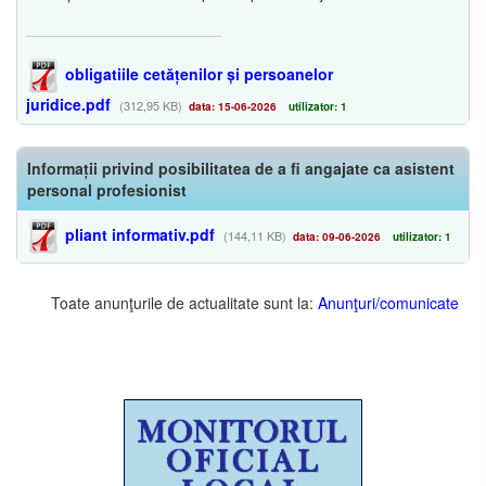
obligatiile cetățenilor și persoanelor
juridice.pdf
(312,95 KB)
data: 15-06-2026
utilizator: 1
Informații privind posibilitatea de a fi angajate ca asistent
personal profesionist
pliant informativ.pdf
(144,11 KB)
data: 09-06-2026
utilizator: 1
Toate anunţurile de actualitate sunt la:
Anunţuri/comunicate