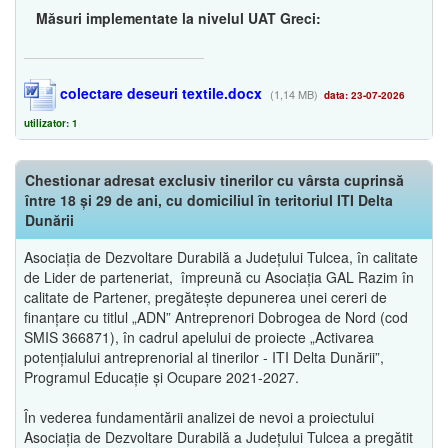
Măsuri implementate la nivelul UAT Greci:
colectare deseuri textile.docx
(1,14 MB)
data: 23-07-2026
utilizator: 1
Chestionar adresat exclusiv tinerilor cu vârsta cuprinsă
între 18 și 29 de ani, cu domiciliul în teritoriul ITI Delta
Dunării
Asociația de Dezvoltare Durabilă a Județului Tulcea, în calitate
de Lider de parteneriat, împreună cu Asociația GAL Razim în
calitate de Partener, pregătește depunerea unei cereri de
finanțare cu titlul „ADN” Antreprenori Dobrogea de Nord (cod
SMIS 366871), în cadrul apelului de proiecte „Activarea
potențialului antreprenorial al tinerilor - ITI Delta Dunării”,
Programul Educație și Ocupare 2021-2027.
În vederea fundamentării analizei de nevoi a proiectului
Asociația de Dezvoltare Durabilă a Județului Tulcea a pregătit