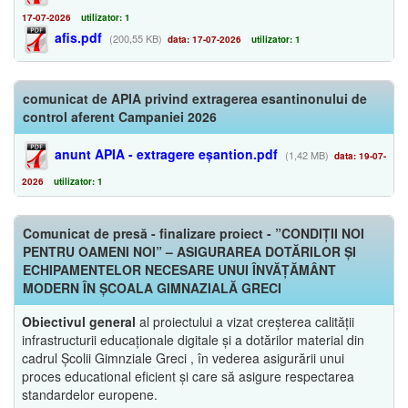
17-07-2026
utilizator: 1
afis.pdf
(200,55 KB)
data: 17-07-2026
utilizator: 1
comunicat de APIA privind extragerea esantinonului de
control aferent Campaniei 2026
anunt APIA - extragere eșantion.pdf
(1,42 MB)
data: 19-07-
2026
utilizator: 1
Comunicat de presă - finalizare proiect - ”CONDIȚII NOI
PENTRU OAMENI NOI” – ASIGURAREA DOTĂRILOR ȘI
ECHIPAMENTELOR NECESARE UNUI ÎNVĂȚĂMÂNT
MODERN ÎN ȘCOALA GIMNAZIALĂ GRECI
Obiectivul general
al proiectului a vizat creșterea calității
infrastructurii educaționale digitale și a dotărilor material din
cadrul Școlii Gimnziale Greci , în vederea asigurării unui
proces educational eficient și care să asigure respectarea
standardelor europene.