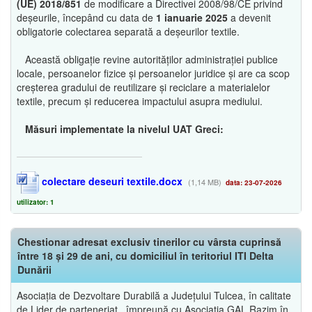
(UE) 2018/851
de modificare a Directivei 2008/98/CE privind
deșeurile, începând cu data de
1 ianuarie 2025
a devenit
obligatorie colectarea separată a deșeurilor textile.
Această obligație revine autorităților administrației publice
locale, persoanelor fizice și persoanelor juridice și are ca scop
creșterea gradului de reutilizare și reciclare a materialelor
textile, precum și reducerea impactului asupra mediului.
Măsuri implementate la nivelul UAT Greci:
colectare deseuri textile.docx
(1,14 MB)
data: 23-07-2026
utilizator: 1
Chestionar adresat exclusiv tinerilor cu vârsta cuprinsă
între 18 și 29 de ani, cu domiciliul în teritoriul ITI Delta
Dunării
Asociația de Dezvoltare Durabilă a Județului Tulcea, în calitate
de Lider de parteneriat, împreună cu Asociația GAL Razim în