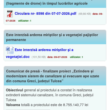
(fragmente de drone) în timpul lucrărilor agricole
Circulara nr- 8598 din 07-07-2026.pdf
(69,66 KB)
data: 09-
07-2026
utilizator: 1
Este interzisă arderea miriştilor şi a vegetaţiei pajiştilor
permanente
Este interzisă arderea miriştilor şi a
vegetaţiei.doc
(101,50 KB)
data: 09-07-2026
utilizator: 1
Comunicat de presă - finalizare proiect „Extindere și
modernizare sistem de canalizare și evacuare ape uzate
din comuna Greci, județul Tulcea”
Obiectivul
general al proiectului a constat în realizarea
extinderii sistemului canalizare, în comuna Greci, județul
Tulcea
Valoarea
totală a proiectului este de 8.755.140,77 lei