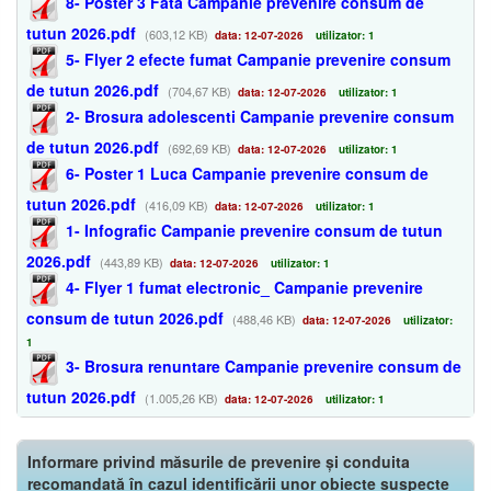
8- Poster 3 Fata Campanie prevenire consum de
tutun 2026.pdf
(603,12 KB)
data: 12-07-2026
utilizator: 1
5- Flyer 2 efecte fumat Campanie prevenire consum
de tutun 2026.pdf
(704,67 KB)
data: 12-07-2026
utilizator: 1
2- Brosura adolescenti Campanie prevenire consum
de tutun 2026.pdf
(692,69 KB)
data: 12-07-2026
utilizator: 1
6- Poster 1 Luca Campanie prevenire consum de
tutun 2026.pdf
(416,09 KB)
data: 12-07-2026
utilizator: 1
1- Infografic Campanie prevenire consum de tutun
2026.pdf
(443,89 KB)
data: 12-07-2026
utilizator: 1
4- Flyer 1 fumat electronic_ Campanie prevenire
consum de tutun 2026.pdf
(488,46 KB)
data: 12-07-2026
utilizator:
1
3- Brosura renuntare Campanie prevenire consum de
tutun 2026.pdf
(1.005,26 KB)
data: 12-07-2026
utilizator: 1
Informare privind măsurile de prevenire și conduita
recomandată în cazul identificării unor obiecte suspecte