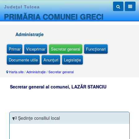
Judeţul Tulcea
PRIMĂRIA COMUNEI GRECI
Administraţie
Primar
Viceprimar
Secretar general
Funcţionari
Documente utile
Anunţuri
Legislaţie
Harta site
/
Administraţie
/
Secretar general
Secretar general al comunei, LAZĂR STANCIU
Şedinţe consiliul local