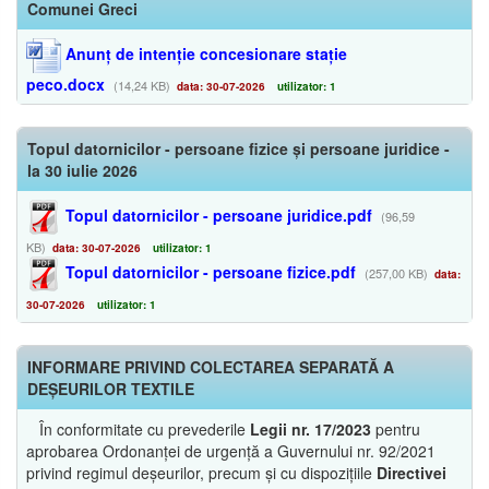
Comunei Greci
Anunț de intenție concesionare stație
peco.docx
(14,24 KB)
data: 30-07-2026
utilizator: 1
Topul datornicilor - persoane fizice și persoane juridice -
la 30 iulie 2026
Topul datornicilor - persoane juridice.pdf
(96,59
KB)
data: 30-07-2026
utilizator: 1
Topul datornicilor - persoane fizice.pdf
(257,00 KB)
data:
30-07-2026
utilizator: 1
INFORMARE PRIVIND COLECTAREA SEPARATĂ A
DEȘEURILOR TEXTILE
În conformitate cu prevederile
Legii nr. 17/2023
pentru
aprobarea Ordonanței de urgență a Guvernului nr. 92/2021
privind regimul deșeurilor, precum și cu dispozițiile
Directivei