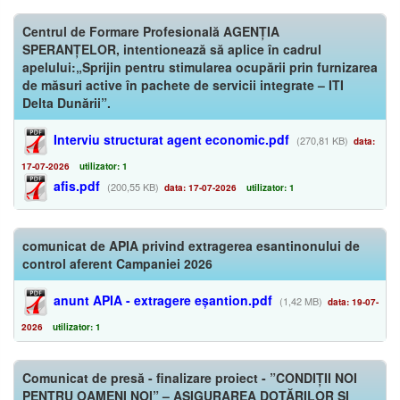
Centrul de Formare Profesională AGENȚIA
SPERANȚELOR, intentionează să aplice în cadrul
apelului:„Sprijin pentru stimularea ocupării prin furnizarea
de măsuri active în pachete de servicii integrate – ITI
Delta Dunării”.
Interviu structurat agent economic.pdf
(270,81 KB)
data:
17-07-2026
utilizator: 1
afis.pdf
(200,55 KB)
data: 17-07-2026
utilizator: 1
comunicat de APIA privind extragerea esantinonului de
control aferent Campaniei 2026
anunt APIA - extragere eșantion.pdf
(1,42 MB)
data: 19-07-
2026
utilizator: 1
Comunicat de presă - finalizare proiect - ”CONDIȚII NOI
PENTRU OAMENI NOI” – ASIGURAREA DOTĂRILOR ȘI