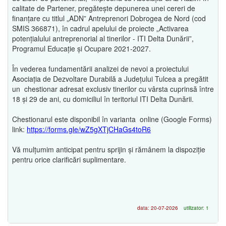
calitate de Partener, pregătește depunerea unei cereri de
finanțare cu titlul „ADN” Antreprenori Dobrogea de Nord (cod
SMIS 366871), în cadrul apelului de proiecte „Activarea
potențialului antreprenorial al tinerilor - ITI Delta Dunării”,
Programul Educație și Ocupare 2021-2027.
În vederea fundamentării analizei de nevoi a proiectului
Asociația de Dezvoltare Durabilă a Județului Tulcea a pregătit
un chestionar adresat exclusiv tinerilor cu vârsta cuprinsă între
18 și 29 de ani, cu domiciliul în teritoriul ITI Delta Dunării.
Chestionarul este disponibil în varianta online (Google Forms)
link:
https://forms.gle/wZ5gXTjCHaGs4toR6
Vă mulțumim anticipat pentru sprijin și rămânem la dispoziție
pentru orice clarificări suplimentare.
data: 20-07-2026
utilizator: 1