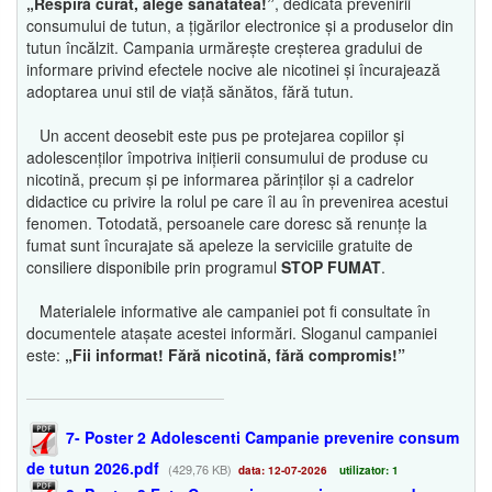
„Respiră curat, alege sănătatea!”
, dedicată prevenirii
consumului de tutun, a țigărilor electronice și a produselor din
tutun încălzit. Campania urmărește creșterea gradului de
informare privind efectele nocive ale nicotinei și încurajează
adoptarea unui stil de viață sănătos, fără tutun.
Un accent deosebit este pus pe protejarea copiilor și
adolescenților împotriva inițierii consumului de produse cu
nicotină, precum și pe informarea părinților și a cadrelor
didactice cu privire la rolul pe care îl au în prevenirea acestui
fenomen. Totodată, persoanele care doresc să renunțe la
fumat sunt încurajate să apeleze la serviciile gratuite de
consiliere disponibile prin programul
STOP FUMAT
.
Materialele informative ale campaniei pot fi consultate în
documentele atașate acestei informări. Sloganul campaniei
este:
„Fii informat! Fără nicotină, fără compromis!”
7- Poster 2 Adolescenti Campanie prevenire consum
de tutun 2026.pdf
(429,76 KB)
data: 12-07-2026
utilizator: 1