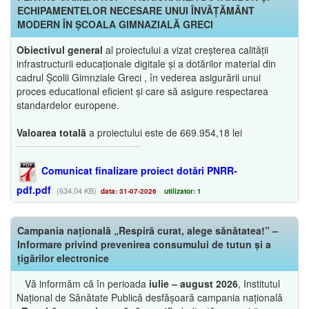
ECHIPAMENTELOR NECESARE UNUI ÎNVĂȚĂMÂNT
MODERN ÎN ȘCOALA GIMNAZIALĂ GRECI
Obiectivul general
al proiectului a vizat creșterea calității
infrastructurii educaționale digitale și a dotărilor material din
cadrul Școlii Gimnziale Greci , în vederea asigurării unui
proces educational eficient și care să asigure respectarea
standardelor europene.
Valoarea totală
a proiectului este de 669.954,18 lei
Comunicat finalizare proiect dotări PNRR-
pdf.pdf
(634,04 KB)
data: 31-07-2026
utilizator: 1
Campania națională „Respiră curat, alege sănătatea!” –
Informare privind prevenirea consumului de tutun și a
țigărilor electronice
Vă informăm că în perioada
iulie – august 2026
, Institutul
Național de Sănătate Publică desfășoară campania națională