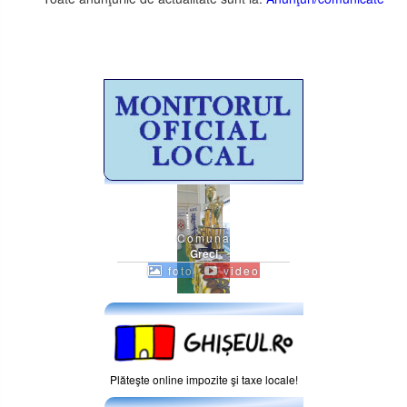
Comuna
Greci
foto
video
Plăteşte online impozite şi taxe locale!