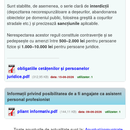
Sunt stabilite, de asemenea, o serie clară de
interdicții
(depozitarea necorespunzătoare a deșeurilor, abandonarea
obiectelor pe domeniul public, folosirea greșită a coșurilor
stradale etc.) și precizează
sancțiunile
aplicabile.
Nerespectarea acestor reguli constituie contravenție și se
pedepsește cu amenzi între
500–2.000 lei
pentru persoane
fizice și
1.000–10.000 lei
pentru persoane juridice.
obligatiile cetățenilor și persoanelor
juridice.pdf
(312,95 KB)
data: 15-06-2026
utilizator: 1
Informații privind posibilitatea de a fi angajate ca asistent
personal profesionist
pliant informativ.pdf
(144,11 KB)
data: 09-06-2026
utilizator: 1
Toate anunţurile de actualitate sunt la:
Anunţuri/comunicate