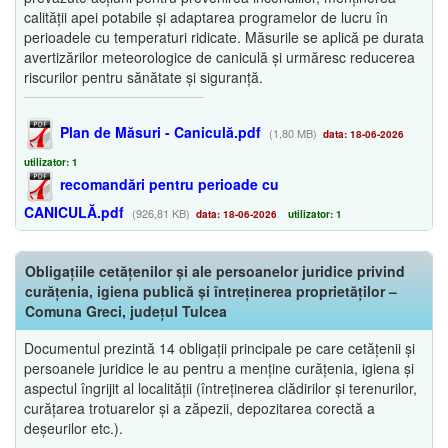
calității apei potabile și adaptarea programelor de lucru în
perioadele cu temperaturi ridicate. Măsurile se aplică pe durata
avertizărilor meteorologice de caniculă și urmăresc reducerea
riscurilor pentru sănătate și siguranță.
Plan de Măsuri - Caniculă.pdf
(1,80 MB)
data: 18-06-2026
utilizator: 1
recomandări pentru perioade cu
CANICULĂ.pdf
(926,81 KB)
data: 18-06-2026
utilizator: 1
Obligațiile cetățenilor și ale persoanelor juridice privind
curățenia, igiena publică și întreținerea proprietăților –
Comuna Greci, județul Tulcea
Documentul prezintă 14 obligații principale pe care cetățenii și
persoanele juridice le au pentru a menține curățenia, igiena și
aspectul îngrijit al localității (întreținerea clădirilor și terenurilor,
curățarea trotuarelor și a zăpezii, depozitarea corectă a
deșeurilor etc.).