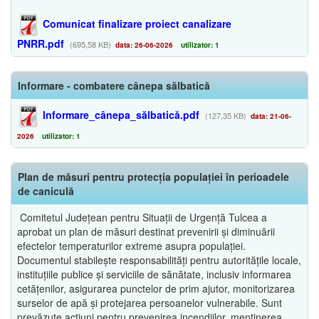
Comunicat finalizare proiect canalizare
PNRR.pdf
(695,58 KB)
data: 26-06-2026
utilizator: 1
Informare - combatere cânepa sălbatică
Informare_cânepa_sălbatică.pdf
(127,35 KB)
data: 21-06-
2026
utilizator: 1
Plan de măsuri pentru protecția populației în perioadele
de caniculă
Comitetul Județean pentru Situații de Urgență Tulcea a
aprobat un plan de măsuri destinat prevenirii și diminuării
efectelor temperaturilor extreme asupra populației.
Documentul stabilește responsabilități pentru autoritățile locale,
instituțiile publice și serviciile de sănătate, inclusiv informarea
cetățenilor, asigurarea punctelor de prim ajutor, monitorizarea
surselor de apă și protejarea persoanelor vulnerabile. Sunt
prevăzute acțiuni pentru prevenirea incendiilor, menținerea