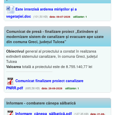
Este interzisă arderea miriştilor şi a
vegetaţiei.doc
(101,50 KB)
data: 09-07-2026
utilizator: 1
Comunicat de presă - finalizare proiect „Extindere și
modernizare sistem de canalizare și evacuare ape uzate
din comuna Greci, județul Tulcea”
Obiectivul
general al proiectului a constat în realizarea
extinderii sistemului canalizare, în comuna Greci, județul
Tulcea
Valoarea
totală a proiectului este de 8.755.140,77 lei
Comunicat finalizare proiect canalizare
PNRR.pdf
(695,58 KB)
data: 26-06-2026
utilizator: 1
Informare - combatere cânepa sălbatică
Informare_cânepa_sălbatică.pdf
(127,35 KB)
data: 21-06-