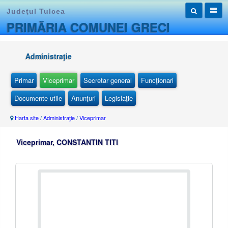
Judeţul Tulcea
PRIMĂRIA COMUNEI GRECI
Administraţie
Primar
Viceprimar
Secretar general
Funcţionari
Documente utile
Anunţuri
Legislaţie
Harta site
/
Administraţie
/
Viceprimar
Viceprimar, CONSTANTIN TITI