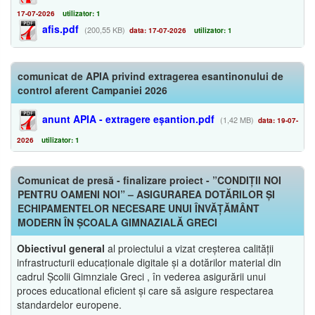
17-07-2026
utilizator: 1
afis.pdf
(200,55 KB)
data: 17-07-2026
utilizator: 1
comunicat de APIA privind extragerea esantinonului de
control aferent Campaniei 2026
anunt APIA - extragere eșantion.pdf
(1,42 MB)
data: 19-07-
2026
utilizator: 1
Comunicat de presă - finalizare proiect - ”CONDIȚII NOI
PENTRU OAMENI NOI” – ASIGURAREA DOTĂRILOR ȘI
ECHIPAMENTELOR NECESARE UNUI ÎNVĂȚĂMÂNT
MODERN ÎN ȘCOALA GIMNAZIALĂ GRECI
Obiectivul general
al proiectului a vizat creșterea calității
infrastructurii educaționale digitale și a dotărilor material din
cadrul Școlii Gimnziale Greci , în vederea asigurării unui
proces educational eficient și care să asigure respectarea
standardelor europene.