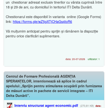
un chestionar adresat exclusiv tinerilor cu vârsta cuprinsă între
18 și 29 de ani, cu domiciliul în teritoriul ITI Delta Dunării.
Chestionarul este disponibil în varianta online (Google Forms)
link:
https://forms.gle/wZ5gXTjCHaGs4toR6
Vă mulțumim anticipat pentru sprijin și rămânem la dispoziție
pentru orice clarificări suplimentare.
data: 20-07-2026
utilizator: 1
Centrul de Formare Profesională AGENȚIA
SPERANȚELOR, intentionează să aplice în cadrul
apelului:„Sprijin pentru stimularea ocupării prin furnizarea
de măsuri active în pachete de servicii integrate – ITI
Delta Dunării”.
Interviu structurat agent economic.pdf
(270,81 KB)
data: