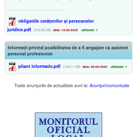
obligatiile cetățenilor și persoanelor
juridice.pdf
(312,95 KB)
data: 15-06-2026
utilizator: 1
Informații privind posibilitatea de a fi angajate ca asistent
personal profesionist
pliant informativ.pdf
(144,11 KB)
data: 09-06-2026
utilizator: 1
Toate anunţurile de actualitate sunt la:
Anunţuri/comunicate