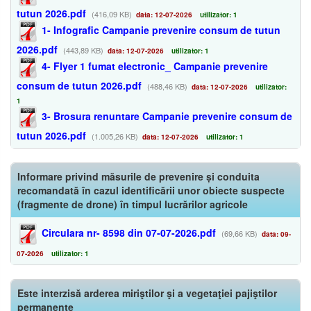
tutun 2026.pdf
(416,09 KB)
data: 12-07-2026
utilizator: 1
1- Infografic Campanie prevenire consum de tutun
2026.pdf
(443,89 KB)
data: 12-07-2026
utilizator: 1
4- Flyer 1 fumat electronic_ Campanie prevenire
consum de tutun 2026.pdf
(488,46 KB)
data: 12-07-2026
utilizator:
1
3- Brosura renuntare Campanie prevenire consum de
tutun 2026.pdf
(1.005,26 KB)
data: 12-07-2026
utilizator: 1
Informare privind măsurile de prevenire și conduita
recomandată în cazul identificării unor obiecte suspecte
(fragmente de drone) în timpul lucrărilor agricole
Circulara nr- 8598 din 07-07-2026.pdf
(69,66 KB)
data: 09-
07-2026
utilizator: 1
Este interzisă arderea miriştilor şi a vegetaţiei pajiştilor
permanente