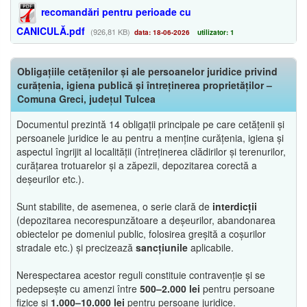
recomandări pentru perioade cu
CANICULĂ.pdf
(926,81 KB)
data: 18-06-2026
utilizator: 1
Obligațiile cetățenilor și ale persoanelor juridice privind
curățenia, igiena publică și întreținerea proprietăților –
Comuna Greci, județul Tulcea
Documentul prezintă 14 obligații principale pe care cetățenii și
persoanele juridice le au pentru a menține curățenia, igiena și
aspectul îngrijit al localității (întreținerea clădirilor și terenurilor,
curățarea trotuarelor și a zăpezii, depozitarea corectă a
deșeurilor etc.).
Sunt stabilite, de asemenea, o serie clară de
interdicții
(depozitarea necorespunzătoare a deșeurilor, abandonarea
obiectelor pe domeniul public, folosirea greșită a coșurilor
stradale etc.) și precizează
sancțiunile
aplicabile.
Nerespectarea acestor reguli constituie contravenție și se
pedepsește cu amenzi între
500–2.000 lei
pentru persoane
fizice și
1.000–10.000 lei
pentru persoane juridice.