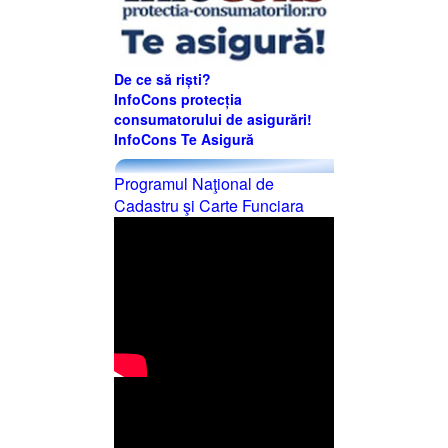
De ce să riști?
InfoCons protecția
consumatorului de asigurări!
InfoCons Te Asigură
Programul Naţional de
Cadastru şi Carte Funciara