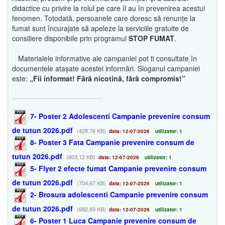
didactice cu privire la rolul pe care îl au în prevenirea acestui
fenomen. Totodată, persoanele care doresc să renunțe la
fumat sunt încurajate să apeleze la serviciile gratuite de
consiliere disponibile prin programul
STOP FUMAT
.
Materialele informative ale campaniei pot fi consultate în
documentele atașate acestei informări. Sloganul campaniei
este:
„Fii informat! Fără nicotină, fără compromis!”
7- Poster 2 Adolescenti Campanie prevenire consum
de tutun 2026.pdf
(429,76 KB)
data: 12-07-2026
utilizator: 1
8- Poster 3 Fata Campanie prevenire consum de
tutun 2026.pdf
(603,12 KB)
data: 12-07-2026
utilizator: 1
5- Flyer 2 efecte fumat Campanie prevenire consum
de tutun 2026.pdf
(704,67 KB)
data: 12-07-2026
utilizator: 1
2- Brosura adolescenti Campanie prevenire consum
de tutun 2026.pdf
(692,69 KB)
data: 12-07-2026
utilizator: 1
6- Poster 1 Luca Campanie prevenire consum de