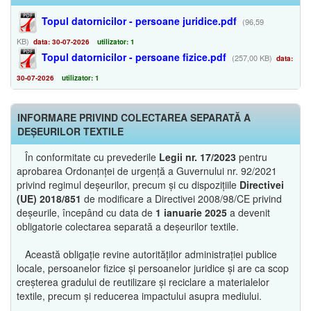
Topul datornicilor - persoane juridice.pdf
(96,59
KB)
data: 30-07-2026
utilizator: 1
Topul datornicilor - persoane fizice.pdf
(257,00 KB)
data:
30-07-2026
utilizator: 1
INFORMARE PRIVIND COLECTAREA SEPARATĂ A
DEȘEURILOR TEXTILE
În conformitate cu prevederile
Legii nr. 17/2023
pentru
aprobarea Ordonanței de urgență a Guvernului nr. 92/2021
privind regimul deșeurilor, precum și cu dispozițiile
Directivei
(UE) 2018/851
de modificare a Directivei 2008/98/CE privind
deșeurile, începând cu data de
1 ianuarie 2025
a devenit
obligatorie colectarea separată a deșeurilor textile.
Această obligație revine autorităților administrației publice
locale, persoanelor fizice și persoanelor juridice și are ca scop
creșterea gradului de reutilizare și reciclare a materialelor
textile, precum și reducerea impactului asupra mediului.