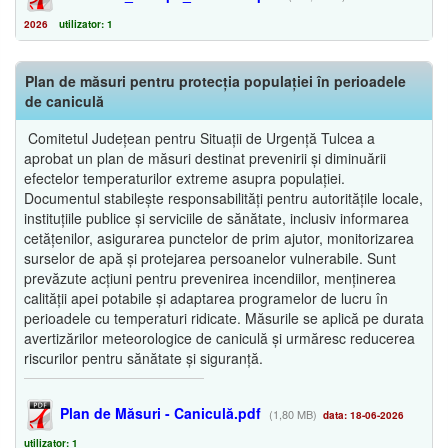
2026
utilizator: 1
Plan de măsuri pentru protecția populației în perioadele
de caniculă
Comitetul Județean pentru Situații de Urgență Tulcea a
aprobat un plan de măsuri destinat prevenirii și diminuării
efectelor temperaturilor extreme asupra populației.
Documentul stabilește responsabilități pentru autoritățile locale,
instituțiile publice și serviciile de sănătate, inclusiv informarea
cetățenilor, asigurarea punctelor de prim ajutor, monitorizarea
surselor de apă și protejarea persoanelor vulnerabile. Sunt
prevăzute acțiuni pentru prevenirea incendiilor, menținerea
calității apei potabile și adaptarea programelor de lucru în
perioadele cu temperaturi ridicate. Măsurile se aplică pe durata
avertizărilor meteorologice de caniculă și urmăresc reducerea
riscurilor pentru sănătate și siguranță.
Plan de Măsuri - Caniculă.pdf
(1,80 MB)
data: 18-06-2026
utilizator: 1