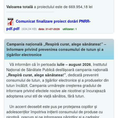
Valoarea totală
a proiectului este de 669.954,18 lei
Comunicat finalizare proiect dotări PNRR-
pdf.pdf
(634,04 KB)
data: 31-07-2026
utilizator: 1
Campania națională „Respiră curat, alege sănătatea!” –
Informare privind prevenirea consumului de tutun și a
țigărilor electronice
Vă informăm că în perioada
iulie – august 2026
, Institutul
Național de Sănătate Publică desfășoară campania națională
„Respiră curat, alege sănătatea!”
, dedicată prevenirii
consumului de tutun, a țigărilor electronice și a produselor din
tutun încălzit. Campania urmărește creșterea gradului de
informare privind efectele nocive ale nicotinei și încurajează
adoptarea unui stil de viață sănătos, fără tutun.
Un accent deosebit este pus pe protejarea copiilor și
adolescenților împotriva inițierii consumului de produse cu
nicotină, precum și pe informarea părinților și a cadrelor