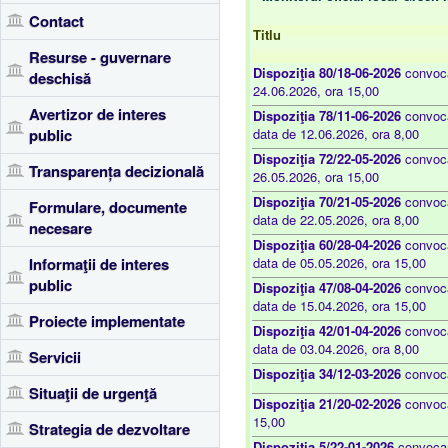
Contact
Titlu
Resurse - guvernare
Dispoziţia 80/18-06-2026
convoca
deschisă
24.06.2026, ora 15,00
Avertizor de interes
Dispoziţia 78/11-06-2026
convoca
public
data de 12.06.2026, ora 8,00
Dispoziţia 72/22-05-2026
convoca
Transparența decizională
26.05.2026, ora 15,00
Dispoziţia 70/21-05-2026
convoca
Formulare, documente
data de 22.05.2026, ora 8,00
necesare
Dispoziţia 60/28-04-2026
convoca
Informaţii de interes
data de 05.05.2026, ora 15,00
public
Dispoziţia 47/08-04-2026
convoca
data de 15.04.2026, ora 15,00
Proiecte implementate
Dispoziţia 42/01-04-2026
convoca
data de 03.04.2026, ora 8,00
Servicii
Dispoziţia 34/12-03-2026
convoca
Situaţii de urgenţă
Dispoziţia 21/20-02-2026
convoca
15,00
Strategia de dezvoltare
Dispoziţia 5/22-01-2026
convocare