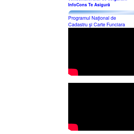
InfoCons Te Asigură
Programul Naţional de
Cadastru şi Carte Funciara