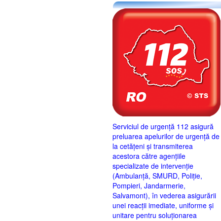
Serviciul de urgență 112 asigură
preluarea apelurilor de urgență de
la cetățeni și transmiterea
acestora către agențiile
specializate de intervenție
(Ambulanță, SMURD, Poliție,
Pompieri, Jandarmerie,
Salvamont), în vederea asigurării
unei reacții imediate, uniforme și
unitare pentru soluționarea