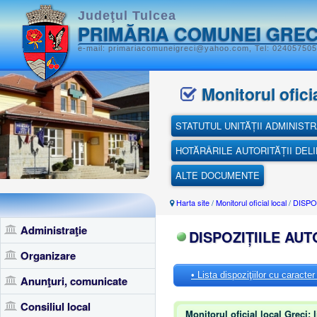
Judeţul Tulcea
PRIMĂRIA COMUNEI GREC
e-mail: primariacomuneigreci@yahoo.com, Tel: 0240575051
Monitorul oficia
STATUTUL UNITĂȚII ADMINISTR
HOTĂRÂRILE AUTORITĂȚII DEL
ALTE DOCUMENTE
Harta site
/
Monitorul oficial local
/
DISPO
Administraţie
DISPOZIȚIILE AUT
Organizare
• Lista dispoziţiilor cu caracte
Anunţuri, comunicate
Consiliul local
Monitorul oficial local Greci: 