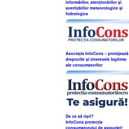
informărilor, atenţionărilor şi
avertizărilor meteorologice şi
hidrologice
Asociația InfoCons – protejează
drepturile și interesele legitime
ale consumatorilor
De ce să riști?
InfoCons protecția
consumatorului de asigurări!