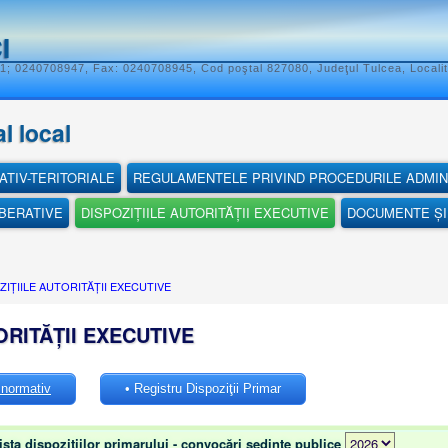
I
; 0240708947, Fax: 0240708945, Cod poştal 827080, Judeţul Tulcea, Localit
l local
ATIV-TERITORIALE
REGULAMENTELE PRIVIND PROCEDURILE ADMIN
IBERATIVE
DISPOZIȚIILE AUTORITĂȚII EXECUTIVE
DOCUMENTE ȘI 
ZIȚIILE AUTORITĂȚII EXECUTIVE
ORITĂȚII EXECUTIVE
r normativ
• Registru Dispoziţii Primar
lista dispoziţiilor primarului - convocări şedinţe publice