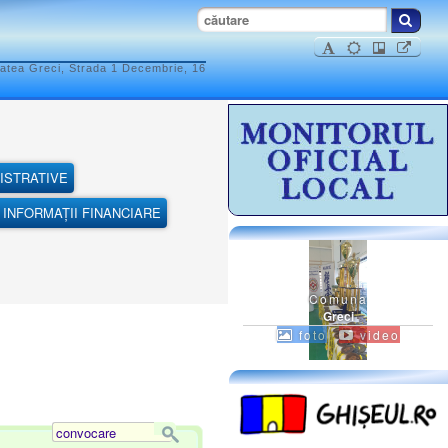
atea Greci, Strada 1 Decembrie, 16
ISTRATIVE
INFORMAȚII FINANCIARE
Comuna
Greci
foto
video