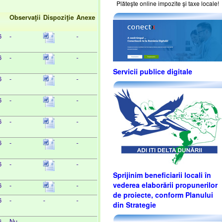
Plăteşte online impozite şi taxe locale!
Observaţii
Dispoziţie
Anexe
6
-
-
6
-
-
Servicii publice digitale
6
-
-
6
-
-
6
-
-
6
-
-
6
-
-
Sprijinim beneficiarii locali în
vederea elaborării propunerilor
6
-
-
de proiecte, conform Planului
6
-
-
-
din Strategie
6
Nu
-
-