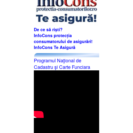
De ce să riști?
InfoCons protecția
consumatorului de asigurări!
InfoCons Te Asigură
Programul Naţional de
Cadastru şi Carte Funciara