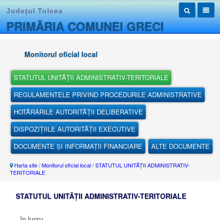
Judeţul Tulcea
PRIMĂRIA COMUNEI GRECI
Monitorul oficial local
STATUTUL UNITĂȚII ADMINISTRATIV-TERITORIALE
REGULAMENTELE PRIVIND PROCEDURILE ADMINISTRATIVE
HOTĂRÂRILE AUTORITĂȚII DELIBERATIVE
DISPOZIȚIILE AUTORITĂȚII EXECUTIVE
DOCUMENTE ȘI INFORMAȚII FINANCIARE
ALTE DOCUMENTE
Harta site
/
Monitorul oficial local
/
STATUTUL UNITĂȚII ADMINISTRATIV-
TERITORIALE
STATUTUL UNITĂȚII ADMINISTRATIV-TERITORIALE
... în lucru