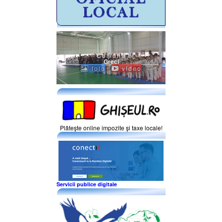
Comuna
Greci
foto
video
Plăteşte online impozite şi taxe locale!
Servicii publice digitale