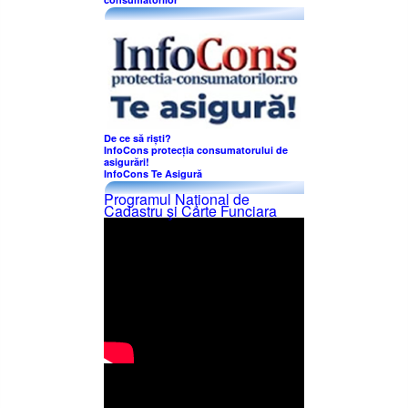
De ce să riști?
InfoCons protecția consumatorului de
asigurări!
InfoCons Te Asigură
Programul Naţional de
Cadastru şi Carte Funciara