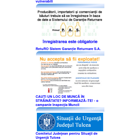
vulnerabili
RetuRO Sistem Garanție Returnare S.A.
CAUȚI UN LOC DE MUNCĂ ÎN
STRĂINĂTATE? INFORMEAZĂ–TE! - o
campanie Inspecţia Muncii
Comitetul Judeţean pentru Situaţii de
Urgenţă Tulcea