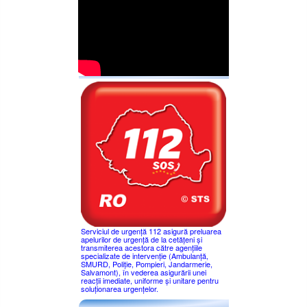
Serviciul de urgență 112 asigură preluarea
apelurilor de urgență de la cetățeni și
transmiterea acestora către agențiile
specializate de intervenție (Ambulanță,
SMURD, Poliție, Pompieri, Jandarmerie,
Salvamont), în vederea asigurării unei
reacții imediate, uniforme și unitare pentru
soluționarea urgențelor.