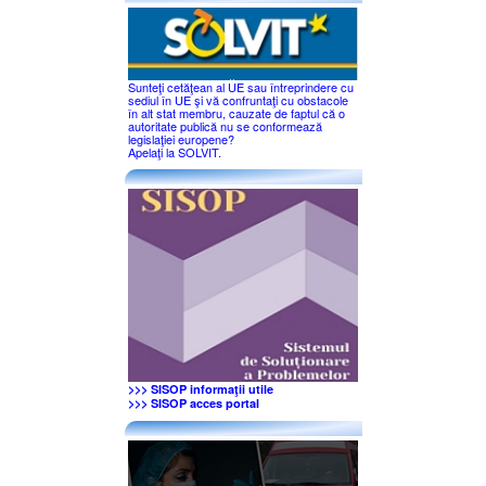
Sunteţi cetăţean al UE sau întreprindere cu
sediul în UE şi vă confruntaţi cu obstacole
în alt stat membru, cauzate de faptul că o
autoritate publică nu se conformează
legislaţiei europene?
Apelaţi la SOLVIT.
>>> SISOP informaţii utile
>>> SISOP acces portal