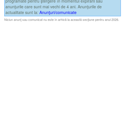
programate pentru ştergere în momentul expirării sau
anunţurile care sunt mai vechi de 4 ani. Anunţurile de
actualitate sunt la:
Anunţuri/comunicate
Niciun anunţ sau comunicat nu este în arhivă la această secţiune pentru anul 2026.