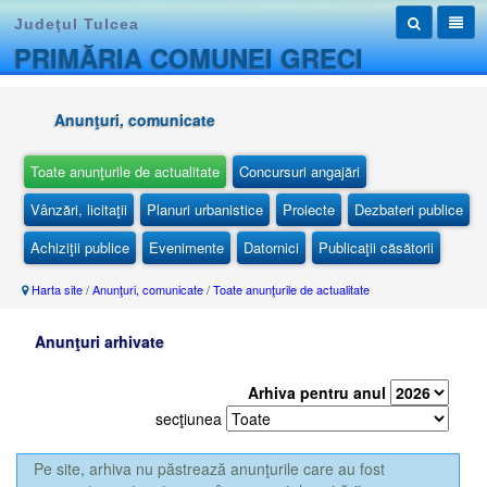
Judeţul Tulcea
PRIMĂRIA COMUNEI GRECI
Anunţuri, comunicate
Toate anunţurile de actualitate
Concursuri angajări
Vânzări, licitaţii
Planuri urbanistice
Proiecte
Dezbateri publice
Achiziţii publice
Evenimente
Datornici
Publicaţii căsătorii
Harta site
/
Anunţuri, comunicate
/
Toate anunţurile de actualitate
Anunţuri arhivate
Arhiva pentru anul
secţiunea
Pe site, arhiva nu păstrează anunţurile care au fost