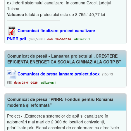
extinderii sistemului canalizare, în comuna Greci, județul
Tulcea
Valoarea
totală a proiectului este de 8.755.140,77 lei
Comunicat finalizare proiect canalizare
PNRR.pdf
(695,58 KB)
data: 26-06-2026
utilizator: 1
Comunicat de presă - Lansarea proiectului „CRESTERE
EFICIENTA ENERGETICA SCOALA GIMNAZIALA CORP B”
Comunicat de presa lansare proiect.docx
(155,73
KB)
data: 21-01-2026
utilizator: 1
Comunicat de presă ”PNRR: Fonduri pentru România
modernă și reformată”
Proiect - „Extinderea sistemelor de apă si canalizare în
aglomerări mai mari de 2.000 de locuitori echivalenți,
prioritizate prin Planul accelerat de conformare cu directivele