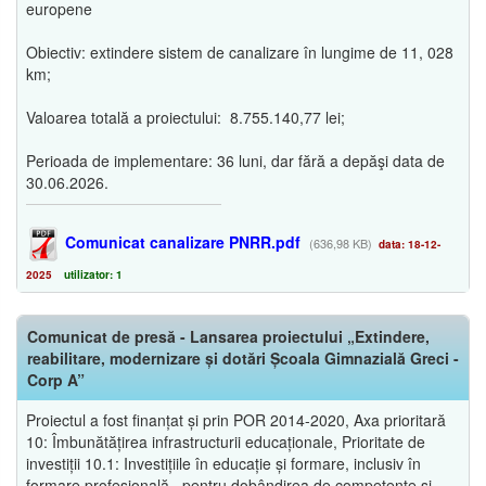
europene
Obiectiv: extindere sistem de canalizare în lungime de 11, 028
km;
Valoarea totală a proiectului: 8.755.140,77 lei;
Perioada de implementare: 36 luni, dar fără a depăşi data de
30.06.2026.
Comunicat canalizare PNRR.pdf
(636,98 KB)
data: 18-12-
2025
utilizator: 1
Comunicat de presă - Lansarea proiectului „Extindere,
reabilitare, modernizare și dotări Școala Gimnazială Greci -
Corp A”
Proiectul a fost finanțat și prin POR 2014-2020, Axa prioritară
10: Îmbunătățirea infrastructurii educaționale, Prioritate de
investiții 10.1: Investițiile în educație și formare, inclusiv în
formare profesională , pentru dobândirea de competențe și