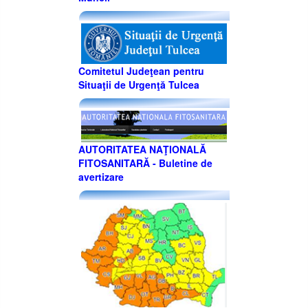
Comitetul Judeţean pentru
Situaţii de Urgenţă Tulcea
AUTORITATEA NAŢIONALĂ
FITOSANITARĂ - Buletine de
avertizare