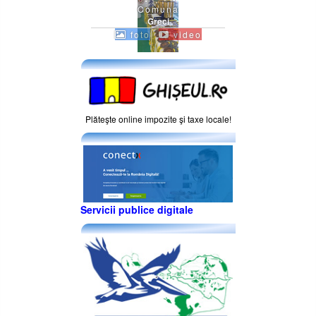
Comuna
Greci
foto
video
Plăteşte online impozite şi taxe locale!
Servicii publice digitale