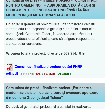
Comunicat de presă - finalizare proiect - ”CONDIȚII NOI
PENTRU OAMENI NOI” – ASIGURAREA DOTĂRILOR ȘI
ECHIPAMENTELOR NECESARE UNUI ÎNVĂȚĂMÂNT
MODERN ÎN ȘCOALA GIMNAZIALĂ GRECI
Obiectivul general
al proiectului a vizat creșterea calității
infrastructurii educaționale digitale și a dotărilor material din
cadrul Școlii Gimnziale Greci , în vederea asigurării unui
proces educational eficient și care să asigure respectarea
standardelor europene.
Valoarea totală
a proiectului este de 669.954,18 lei
Comunicat finalizare proiect dotări PNRR-
pdf.pdf
(634,04 KB)
data: 31-07-2026
utilizator: 1
Comunicat de presă - finalizare proiect „Extindere și
modernizare sistem de canalizare și evacuare ape uzate
din comuna Greci, județul Tulcea”
Obiectivul
general al proiectului a constat în realizarea