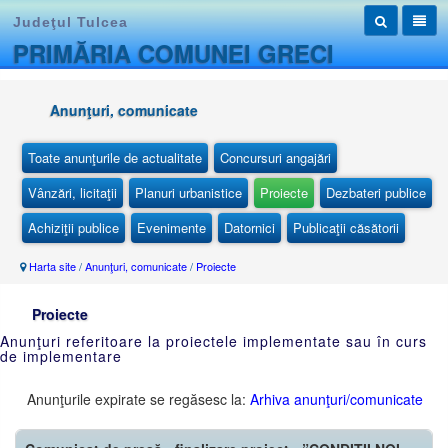
Judeţul Tulcea
PRIMĂRIA COMUNEI GRECI
Anunţuri, comunicate
Toate anunţurile de actualitate
Concursuri angajări
Vânzări, licitaţii
Planuri urbanistice
Proiecte
Dezbateri publice
Achiziţii publice
Evenimente
Datornici
Publicaţii căsătorii
Harta site
/
Anunţuri, comunicate
/
Proiecte
Proiecte
Anunţuri referitoare la proiectele implementate sau în curs
de implementare
Anunţurile expirate se regăsesc la:
Arhiva anunţuri/comunicate