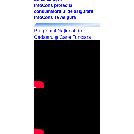
InfoCons protecția
consumatorului de asigurări!
InfoCons Te Asigură
Programul Naţional de
Cadastru şi Carte Funciara