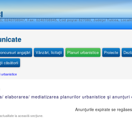
I
; 0240708947, Fax: 0240708945, Cod poştal 827080, Judeţul Tulcea, Localit
unicate
oncursuri angajări
Vânzări, licitaţii
Planuri urbanistice
Proiecte
Dezb
ii căsătorii
i urbanistice
ia/ elaborarea/ mediatizarea planurilor urbanistice şi anunţuri
Anunţurile expirate se regăses
ctualitate la această secţiune.