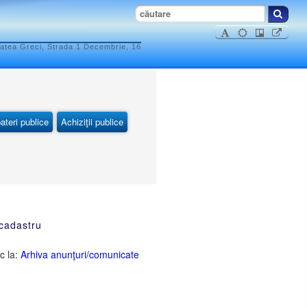
atea Greci, Strada 1 Decembrie, 16
ateri publice
Achiziţii publice
 cadastru
c la:
Arhiva anunţuri/comunicate