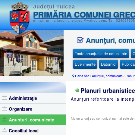
Judeţul Tulcea
PRIMĂRIA COMUNEI GREC
e-mail: primariacomuneigreci@yahoo.com, Tel: 0240575051
Anunţuri, com
Toate anunţurile de actualitate
C
Evenimente
Datornici
Publicaţ
Harta site
/
Anunţuri, comunicate
/
Planur
Planuri urbanistice
Administraţie
Anunţuri referitoare la intenţ
Organizare
Niciun anunţ sau comunicat nu mai este de a
Anunţuri, comunicate
Consiliul local