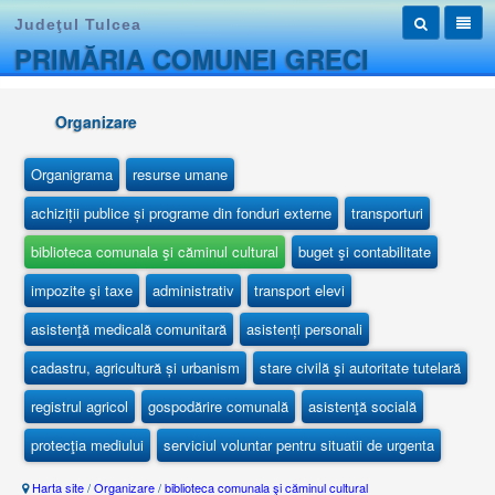
Judeţul Tulcea
PRIMĂRIA COMUNEI GRECI
Organizare
Organigrama
resurse umane
achiziții publice și programe din fonduri externe
transporturi
biblioteca comunala şi căminul cultural
buget şi contabilitate
impozite şi taxe
administrativ
transport elevi
asistenţă medicală comunitară
asistenți personali
cadastru, agricultură și urbanism
stare civilă şi autoritate tutelară
registrul agricol
gospodărire comunală
asistenţă socială
protecţia mediului
serviciul voluntar pentru situatii de urgenta
Harta site
/
Organizare
/
biblioteca comunala şi căminul cultural