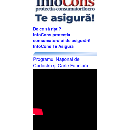
De ce să riști?
InfoCons protecția
consumatorului de asigurări!
InfoCons Te Asigură
Programul Naţional de
Cadastru şi Carte Funciara