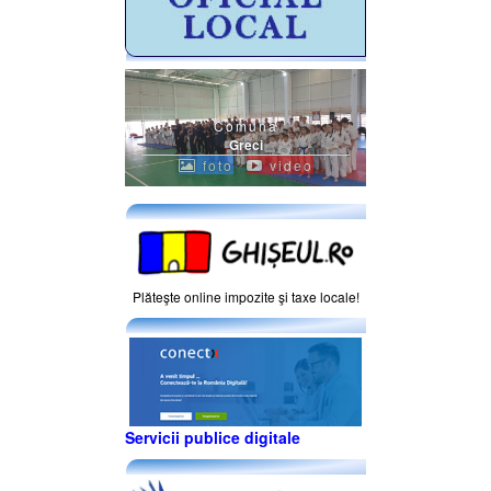
Comuna
Greci
foto
video
Plăteşte online impozite şi taxe locale!
Servicii publice digitale