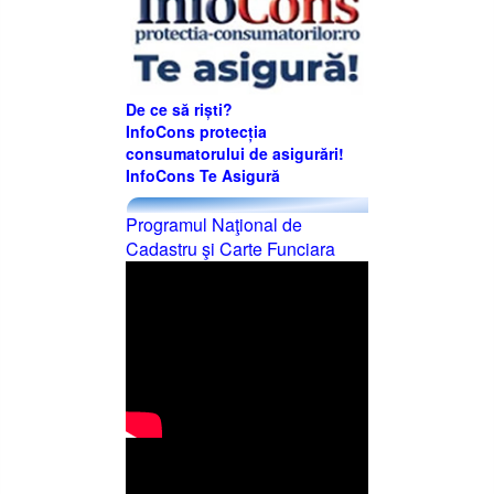
De ce să riști?
InfoCons protecția
consumatorului de asigurări!
InfoCons Te Asigură
Programul Naţional de
Cadastru şi Carte Funciara