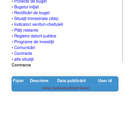
•
Proiecte de buget
•
Bugetul iniţial
•
Rectificări de buget
•
Situaţii trimestriale (dds)
•
Indicatori venituri-cheltuieli
•
Plăţi restante
•
Registre datorii publice
•
Programe de investiţii
•
Comunicări
•
Contracte
•
alte situaţii
Contracte
Fişier
Descriere
Data publicării
User id
niciun contract publicat recent