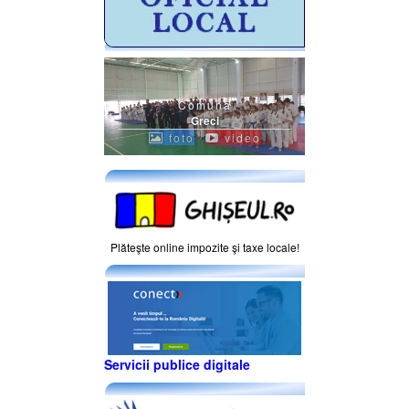
Comuna
Greci
foto
video
Plăteşte online impozite şi taxe locale!
Servicii publice digitale