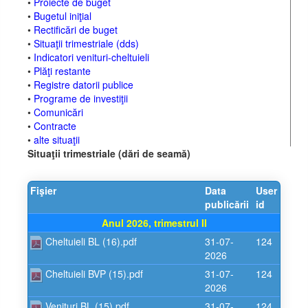
•
Proiecte de buget
•
Bugetul iniţial
•
Rectificări de buget
•
Situaţii trimestriale (dds)
•
Indicatori venituri-cheltuieli
•
Plăţi restante
•
Registre datorii publice
•
Programe de investiţii
•
Comunicări
•
Contracte
•
alte situaţii
Situaţii trimestriale (dări de seamă)
Fişier
Data
User
publicării
id
Anul 2026, trimestrul II
Cheltuieli BL (16).pdf
31-07-
124
2026
Cheltuieli BVP (15).pdf
31-07-
124
2026
Venituri BL (15).pdf
31-07-
124