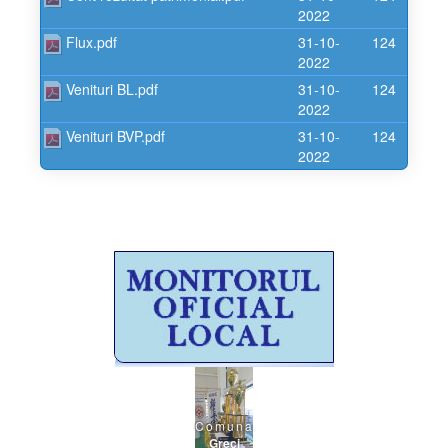
2022
Flux.pdf
31-10-
124
2022
Venituri BL.pdf
31-10-
124
2022
Venituri BVP.pdf
31-10-
124
2022
Comuna
Greci