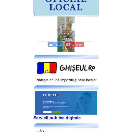
Comuna
Greci
foto
video
Plăteşte online impozite şi taxe locale!
Servicii publice digitale