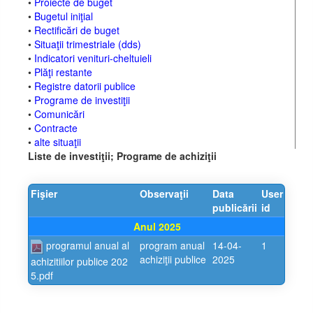
•
Proiecte de buget
•
Bugetul iniţial
•
Rectificări de buget
•
Situaţii trimestriale (dds)
•
Indicatori venituri-cheltuieli
•
Plăţi restante
•
Registre datorii publice
•
Programe de investiţii
•
Comunicări
•
Contracte
•
alte situaţii
Liste de investiţii; Programe de achiziţii
Fişier
Observaţii
Data
User
publicării
id
Anul 2025
programul anual al
program anual
14-04-
1
achiziţii publice
2025
achizitiilor publice 202
5.pdf