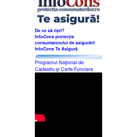
De ce să riști?
InfoCons protecția
consumatorului de asigurări!
InfoCons Te Asigură
Programul Naţional de
Cadastru şi Carte Funciara